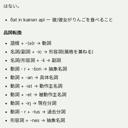
はない。
ðat in kainən apl ー 彼/彼女がりんごを食べること
品詞転換
語根 + -(ə)r → 動詞
名詞/副詞 + -ic → 形容詞(属格を兼ねる)
名詞/形容詞 + -li → 副詞
動詞 - r + -ŝon → 抽象名詞
動詞 + -an → 具体名詞
動詞 + -ist → 動作主名詞
動詞 + -et → 被動作主名詞
動詞 + -iŋ → 現在分詞
動詞 - r + -tus → 過去分詞
形容詞 + -nes → 抽象名詞