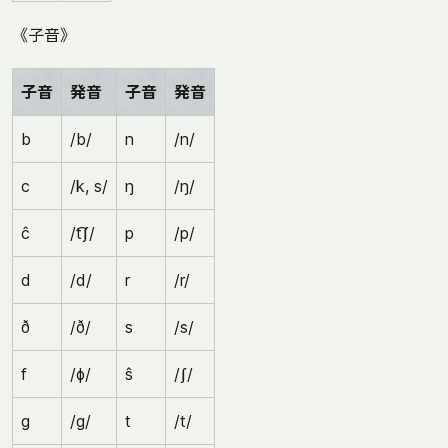
《子音》
子音
発音
子音
発音
b
/b/
n
/n/
c
/k, s/
ŋ
/ŋ/
ĉ
/t͡ʃ/
p
/p/
d
/d/
r
/r/
ð
/ð/
s
/s/
f
/ɸ/
ŝ
/ʃ/
g
/ɡ/
t
/t/