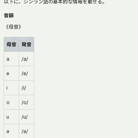
以下に、シンラン語の基本的な情報を載せる。
音韻
《母音》
母音
発音
a
/a/
e
/e/
i
/i/
o
/o/
u
/u/
ə
/ə/