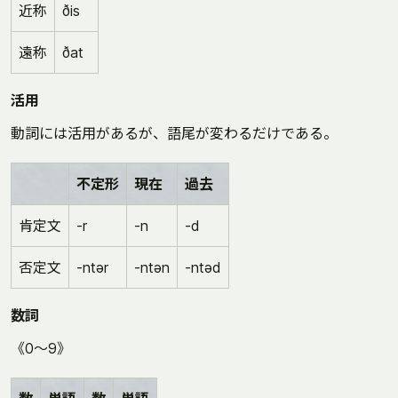
近称
ðis
遠称
ðat
活用
動詞には活用があるが、語尾が変わるだけである。
不定形
現在
過去
肯定文
-r
-n
-d
否定文
-ntər
-ntən
-ntəd
数詞
《0〜9》