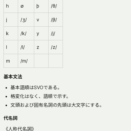
h
∅
þ
/θ/
j
/ʒ/
v
/β/
k
/k/
y
/j/
l
/l/
z
/z/
m
/m/
基本文法
基本語順はSVOである。
格変化はなく、語順で示す。
文頭および固有名詞の先頭は大文字にする。
代名詞
《人称代名詞》