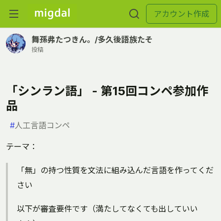
アカウント作成
舞孫弗たつきん。/多久後語族たそ
投稿
「シンラン語」 - 第15回コンペ参加作
品
#
人工言語コンペ
テーマ：
「無」の持つ性質を文法に組み込んだ言語を作ってくだ
さい
以下が審査要件です（満たしてなくても出していい