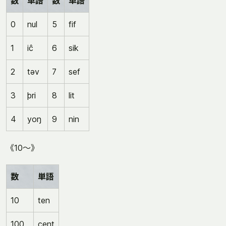
数
単語
数
単語
0
nul
5
fif
1
iĉ
6
sik
2
təv
7
sef
3
þri
8
lit
4
yoŋ
9
nin
《10〜》
数
単語
10
ten
100
cent