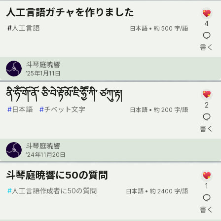
人工言語ガチャを作りました
4
#
人工言語
日本語 •
約 500 字/語
書く
斗琴庭暁響
’25年1月11日
ནི་ཧོཾ་གོ་ནོ་ ཅི་བེ་རྟོ་མོ་ཇི་ཧྱཽ་ཀི་ ཙཀུ་རྟ།
2
#
日本語
#
チベット文字
日本語 •
約 200 字/語
書く
斗琴庭暁響
’24年11月20日
斗琴庭暁響に50の質問
1
#
人工言語作成者に50の質問
日本語 •
約 2400 字/語
書く