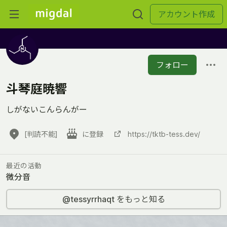
アカウント作成
フォロー
斗琴庭暁響
しがないこんらんがー
[判読不能]
に登録
https://tktb-tess.dev/
最近の活動
微分音
@tessyrrhaqt をもっと知る