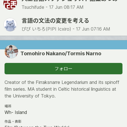
Tsuchifude -
17 Jun 08:17 AM
言語の文法の変更を考える
ぴぴ いちろ(PIPI Icxiro) -
17 Jun 07:16 AM
Tomohiro Nakano/Tormis Narno
フォロー
Creator of the Firraksnarre Legendarium and its spinoff
film series. MA student in Celtic historical linguistics at
the University of Tokyo.
場所
Wh- Island
作品・表彰