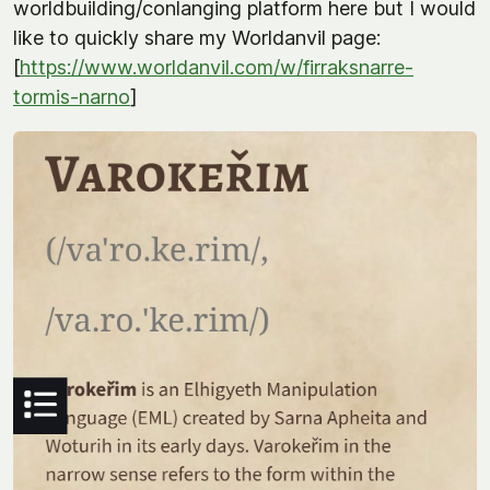
worldbuilding/conlanging platform here but I would
like to quickly share my Worldanvil page:
[
https://www.worldanvil.com/w/firraksnarre-
tormis-narno
]