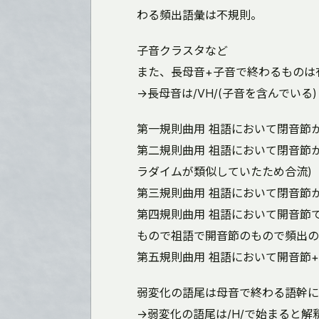
わる頻出語彙は不規則。
子音クラスタなど
また、長母音+子音で終わるものは
→長母音は/VH/(子音を含んでい
第一規則曲用 祖語において閉音節
第二規則曲用 祖語において閉音節
ラダイムが類似していたため合流)
第三規則曲用 祖語において閉音節かつ
第四規則曲用 祖語において開音節
もので祖語で開音節のもので頻出の
第五規則曲用 祖語において開音節+アクセ
弱変化の語尾は母音で終わる語幹に
→弱変化の語尾は/H/で始まると解釈