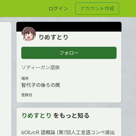
ログイン
アカウント作成
りめすとり
フォロー
ソディ―ガン語族
場所
智代子の後ろの席
登録日
りめすとり
をもっと知る
bOlLrcR 語概論 (第7回人工言語コンペ提出