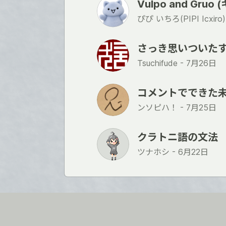
Vulpo and Gruo
ぴぴ いちろ(PIPI Icxiro)
さっき思いついた
Tsuchifude -
7月26日
コメントでできた
ンソピハ！ -
7月25日
クラトニ語の文法
ツナホシ -
6月22日