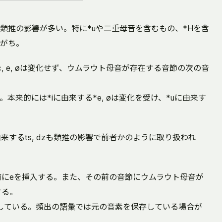
類推の影響が多い。特に*uや二重母音を含むもの、*Hを含
がち。
はε, e, øは変化せず、ウムラウト母音が存在する音節の次の音
本来的には*iに由来する*e, øは変化を受け、*uに由来す
 ds/に由来するts, dzも類推の影響で前者かのように取り扱われ
音の前にeを挿入する。また、その前の音節にウムラウト母音が
する。
している。頻出の語彙では元の音素を保存している場合が