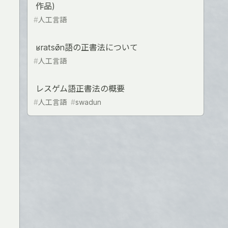
作品)
#
人工言語
ʁratsø̄n語の正書法について
#
人工言語
レスゲム語正書法の概要
#
人工言語
#
swadun