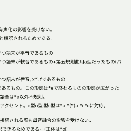
有声化の影響を受けない。
る)と解釈されるためである。
かつ語末が平音であるもの
かつ語末が軟音であるもの+第五規則曲用a型だったもの(パ
語末が唇音, xʷ, fであるもの
であるもの。この形態は*əで終わるものの形態が広がった
語彙は*ə以外不規則。
ント。e型o型i型u型は*ə *(ʷ)ə *i *uに対応。
接続される際も母音融合の影響を受けない。
できるためである。(正体は*qi)