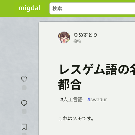
りめすとり
投稿
レスゲム語の
都合
反
#
人工言語
#
swadun
応
を
入
れ
これはメモです。
コ
る
メ
ン
ト