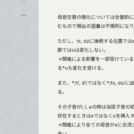
に
保
飛
存
ぶ
母音交替の強化については全面的に
むもので頻出の語彙は不規則になり
ただし、ts, dzに後続する位置で
節ではoは変化しない。
→類推による影響を一部受けている。
る*oも変化を受ける。
また、*/tʲ, dʲ/ではなく*/ts,
る。
その子音がr, l, ʁの時は当該子
存在するときはeではなくoを挿入
→類推により全ての母音がeに合流
多い。