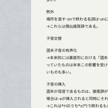
例外
場所を表す-onで終わる名詞は-un
→これらは頻出接尾辞である。
子音交替
語末子音の有声化
→本来的には基底形における「語末
っていたものは本来この影響を受け
いものも多い。
子音の挿入
語末が母音であるものは、接尾辞が
場合は-ʁが挿入されると同時にそ
→これは*Hのうち*x(ʷ)で終わ