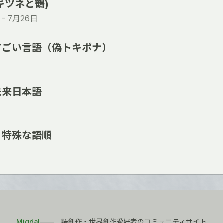
 (キツネと鶴)
 -
7月26日
すごい言語（偽トキポナ）
未来日本語
 特殊な語順
Migdal
――言語創作・世界創作愛好者のコミュニティサイト