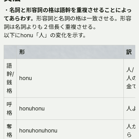
・
名詞と形容詞の格は語幹を重複させることによっ
てあらわす。
形容詞と名詞の格は一致させる。形容
詞は名詞よりも２倍長く重複させる。
以下にhonu「人」の変化を示す。
形
訳
語
人/
幹/
honu
人の
銭
金で
格
呼
honuhonu
人よ
格
奪
人か
honuhonuhonu
格
ら