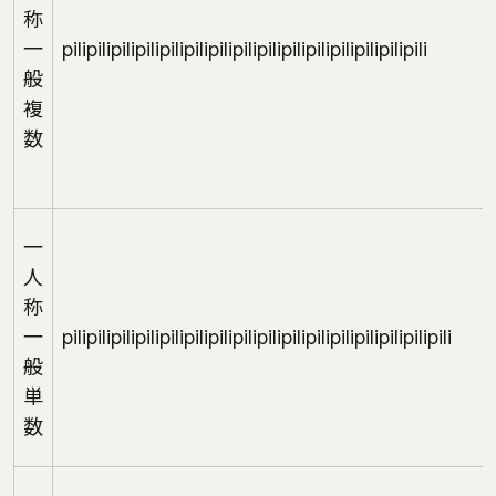
称
一
pilipilipilipilipilipilipilipilipilipilipilipilipilipilipili
般
複
数
一
人
称
一
pilipilipilipilipilipilipilipilipilipilipilipilipilipilipilipili
般
単
数