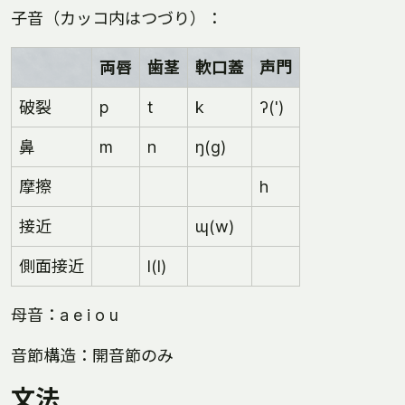
子音（カッコ内はつづり）：
両唇
歯茎
軟口蓋
声門
破裂
p
t
k
ʔ(')
鼻
m
n
ŋ(g)
摩擦
h
接近
ɰ(w)
側面接近
l(l)
母音：a e i o u
音節構造：開音節のみ
文法