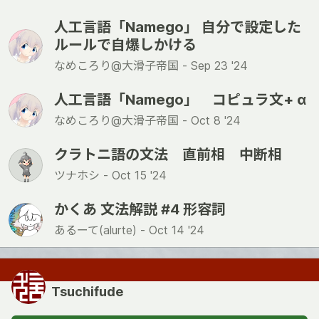
人工言語「Namego」 自分で設定した
ルールで自爆しかける
なめころり@大滑子帝国 -
Sep 23 '24
人工言語「Namego」 コピュラ文+ α
なめころり@大滑子帝国 -
Oct 8 '24
クラトニ語の文法 直前相 中断相
ツナホシ -
Oct 15 '24
かくあ 文法解説 #4 形容詞
あるーて(alurte) -
Oct 14 '24
Tsuchifude