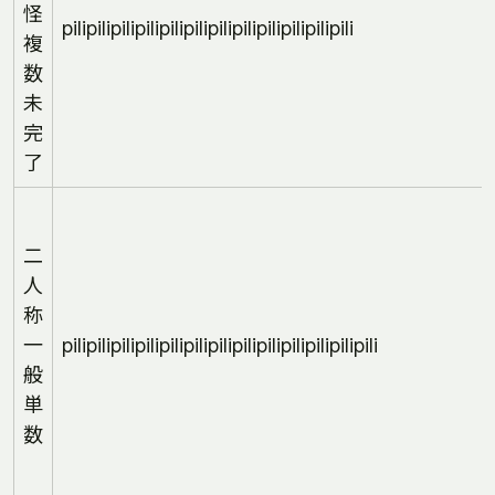
怪
pilipilipilipilipilipilipilipilipilipilipilipili
複
数
未
完
了
二
人
称
一
pilipilipilipilipilipilipilipilipilipilipilipilipili
般
単
数