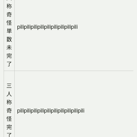
称
奇
怪
pilipilipilipilipilipilipilipilipili
単
数
未
完
了
三
人
称
奇
pilipilipilipilipilipilipilipilipilipili
怪
完
了