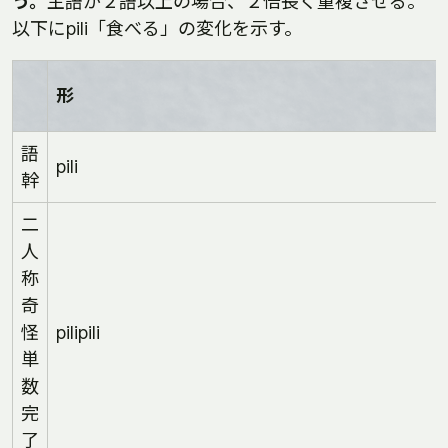
う。
主語が２語以上の場合、２倍長く重複させる。
以下にpili「食べる」の変化を示す。
形
語
pili
幹
二
人
称
奇
怪
pilipili
単
数
完
了