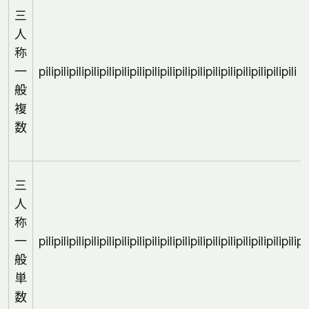
三
人
称
一
pilipilipilipilipilipilipilipilipilipilipilipilipilipilipilipilipili
般
複
数
三
人
称
一
pilipilipilipilipilipilipilipilipilipilipilipilipilipilipilipilipilipil
般
単
数