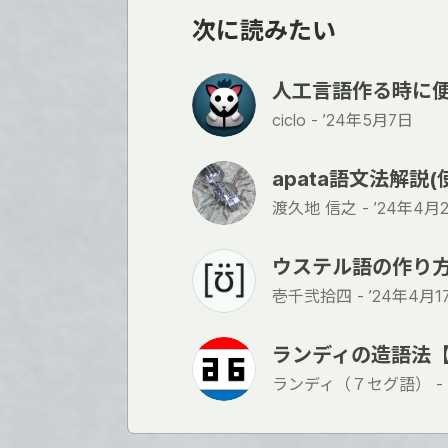
次に読みたい
人工言語作る時に
ciclo -
’24年5月7日
apata語文法解説(
渡久地 信之 -
’24年4月
ウステル語の作り
壱千弐拾四 -
’24年4月1
ランディの造語法
ランディ（７セグ語） -