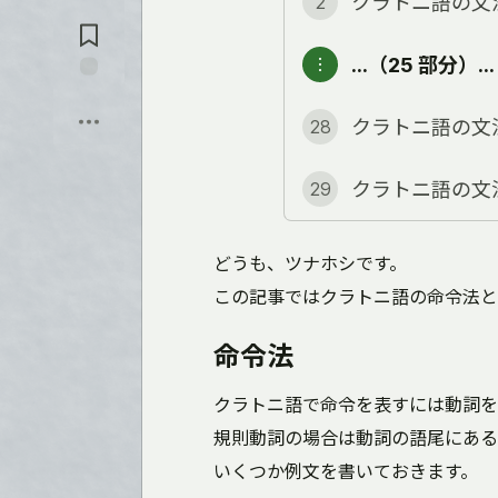
クラトニ語の文
2
コ
る
メ
ン
…（25 部分）…
︙
ト
に
保
飛
存
ぶ
クラトニ語の文
28
クラトニ語の文
29
どうも、ツナホシです。
この記事ではクラトニ語の命令法と
命令法
クラトニ語で命令を表すには動詞を
規則動詞の場合は動詞の語尾にある
いくつか例文を書いておきます。