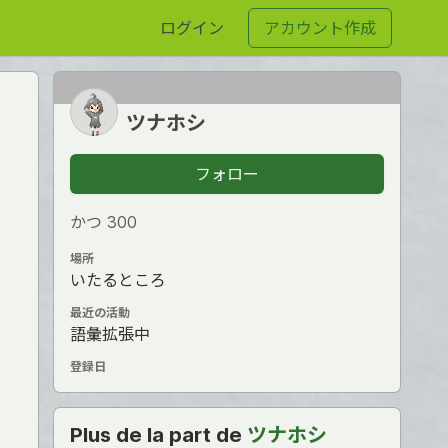
ログイン
アカウント作成
ツナホシ
フォロー
かつ З00
場所
いたるところ
最近の活動
語彙拡張中
登録日
Plus de la part de
ツナホシ