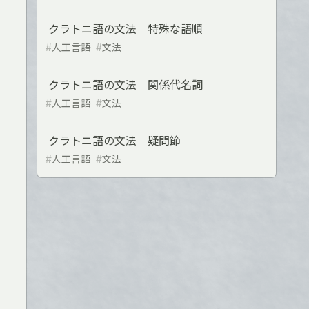
クラトニ語の文法 特殊な語順
#
人工言語
#
文法
クラトニ語の文法 関係代名詞
#
人工言語
#
文法
クラトニ語の文法 疑問節
#
人工言語
#
文法