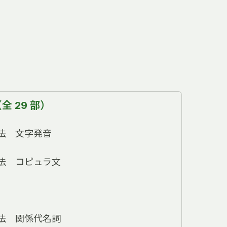
 29 部）
法 文字発音
法 コピュラ文
法 関係代名詞