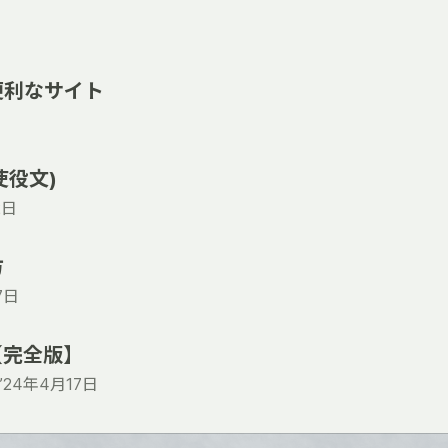
便利なサイト
使役文)
2日
方
7日
【完全版】
’24年4月17日