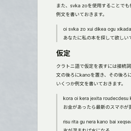
また、svka zoを使用することで
例文を書いておきます。
oi svka zo xui dikea ogu xikada
あなたに私の本を探して欲しい
仮定
クラトニ語で仮定を表すには接続詞k
文の後ろにkanoを置き、その後
いくつか例文を書いておきます。
kora oi kera jexita roudecdesu 
お金があったら最新のスマホが
risu rita gu nera kano bai xeqse
氷が温まれば水になる。