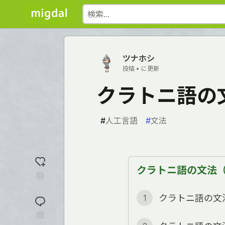
ツナホシ
投稿 •
に更新
クラトニ語の
#
人工言語
#
文法
クラトニ語の文法（全
反
クラトニ語の文
1
応
を
入
れ