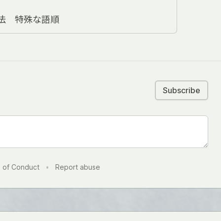
法 特殊な語順
Subscribe
 of Conduct
•
Report abuse