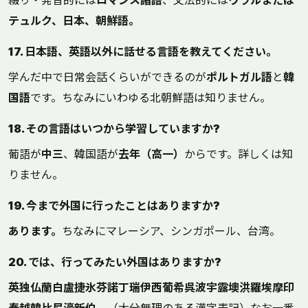
綴り・発音的には
ロマンス諸語
、文法的には
ウラルまたは
テュルク、日本、朝鮮語。
17. 日本語、英語以外に話せる言語を教えてください。
学んだ中で日常会話くらいができるのが
ポルトガル語
と
韓
国語
です。ちなみにいわゆる北朝鮮語は知りません。
18. その言語はいつから学習していますか?
葡語が
中三
、韓国語が
去年（高一）
からです。詳しくは知
りません。
19. 今まで外国に行ったことはありますか?
あります。
ちなみにマレーシア、シンガポール、台湾。
20. では、行ってみたい外国はありますか?
英独仏蘭白盧捷氷芬諾丁瑞伊西葡希呉波宇露墺洪羅埃摩印