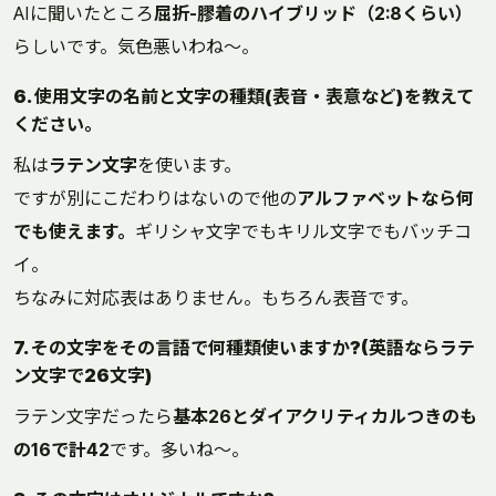
AIに聞いたところ
屈折-膠着のハイブリッド（2:8くらい）
らしいです。気色悪いわね～。
6. 使用文字の名前と文字の種類(表音・表意など)を教えて
ください。
私は
ラテン文字
を使います。
ですが別にこだわりはないので他の
アルファベットなら何
でも使えます。
ギリシャ文字でもキリル文字でもバッチコ
イ。
ちなみに対応表はありません。もちろん表音です。
7. その文字をその言語で何種類使いますか?(英語ならラテ
ン文字で26文字)
ラテン文字だったら
基本26とダイアクリティカルつきのも
の16で計42
です。多いね～。