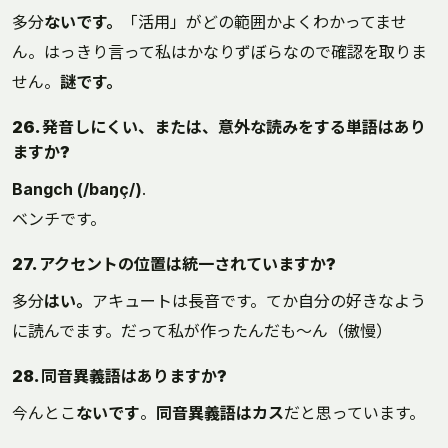
多分
ないです。
「活用」がどの範囲かよくわかってませ
ん。はっきり言って私はかなりずぼらなので確認を取りま
せん。
謎です。
26. 発音しにくい、または、意外な読みをする単語はあり
ますか?
Bangch (/baŋç/)
.
ベンチです。
27. アクセントの位置は統一されていますか?
多分
はい。
アキュートは長音です。てか自分の好きなよう
に読んでます。だって私が作ったんだも～ん（傲慢）
28. 同音異義語はありますか?
今んとこ
ないです
。
同音異義語はカス
だと思っています。