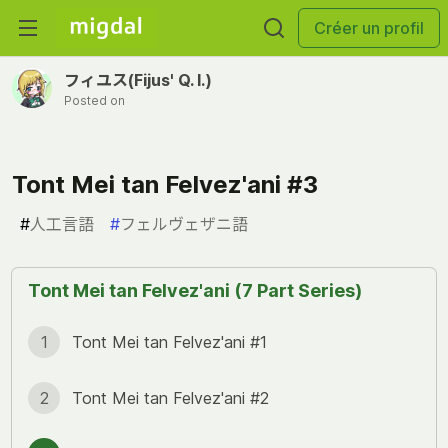
Créer un profil
フィユス(Fijus' Q. I.)
Posted on
Tont Mei tan Felvez'ani #3
#
人工言語
#
フェルヴェザニ語
Tont Mei tan Felvez'ani (7 Part Series)
1
Tont Mei tan Felvez'ani #1
2
Tont Mei tan Felvez'ani #2