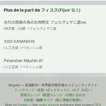
Plus de la part de
フィユス(Fijus' Q. I.)
古代の民族の為のお肉例文 フェルヴェザニ語ver.
#
例文集
#
お題
#
フェルヴェザニ語
1000 KANANSH!!!
#
人工言語
#
ペタンシュ語
Petanshan Mijuzhin #1
#
人工言語
#
ペタンシュ語
Migdal
— 言語創作・世界創作愛好者のコミュニティサイト
トップページ
告知
ポッドキャスト
タグ
FAQ
質問スレッド
要望スレッド
お問い合わせ
お約束
編集ガイド
個人情報の取扱い
Built on
Forem
— the
open source
software that powers
DEV