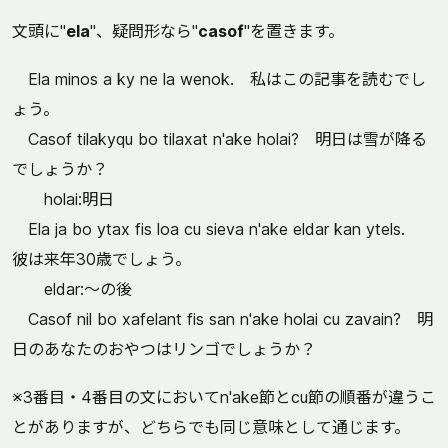
文頭に"
ela
"、疑問形なら"
casof
"を置きます。
Ela minos a ky ne la wenok. 私はこの記事を読むでし
ょう。
Casof tilakyqu bo tilaxat n'ake holai? 明日は雪が降る
でしょうか？
holai:明日
Ela ja bo ytax fis loa cu sieva n'ake eldar kan ytels.
彼は来年30歳でしょう。
eldar:～の後
Casof nil bo xafelant fis san n'ake holai cu zavain? 明
日のあなたのおやつはリンゴでしょうか？
※3番目・4番目の文においてn'ake節とcu節の順番が違うこ
とがありますが、どちらでも同じ意味として通じます。