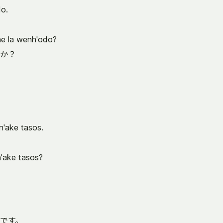
o.
ne la wenh'odo?
か？
'ake tasos.
'ake tasos?
です。