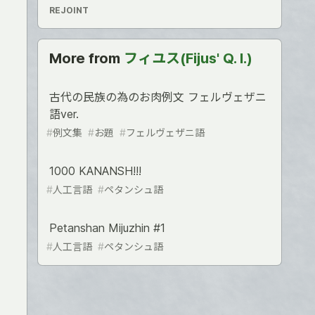
REJOINT
More from
フィユス(Fijus' Q. I.)
古代の民族の為のお肉例文 フェルヴェザニ
語ver.
#
例文集
#
お題
#
フェルヴェザニ語
1000 KANANSH!!!
#
人工言語
#
ペタンシュ語
Petanshan Mijuzhin #1
#
人工言語
#
ペタンシュ語