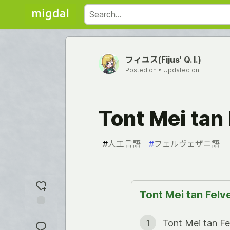
フィユス(Fijus' Q. I.)
Posted on
• Updated on
Tont Mei tan 
#
人工言語
#
フェルヴェザニ語
Tont Mei tan Felve
Add
Tont Mei tan Fe
1
reaction