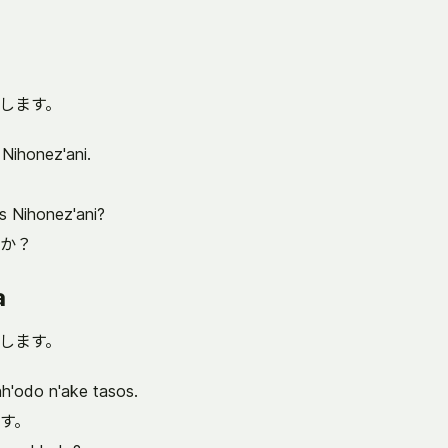
します。
Nihonez'ani.
s Nihonez'ani?
か？
a
します。
h'odo n'ake tasos.
す。