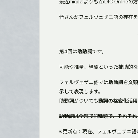
最近migdalよりもZpDIC Onl
皆さんがフェルヴェザニ語の存在を
第4回は助動詞です。
可能や推量、経験といった補助的な
フェルヴェザニ語では
助動詞を文頭
示して
表現します。
助動詞がついても
動詞の
格変化
活用
助動詞は全部で11種類で、それぞ
※更新点：現在、フェルヴェザニ語