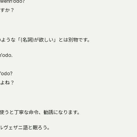
n wenh'odo?
すか？
のような「(名詞)が欲しい」とは別物です。
h'odo.
h'odo?
よね？
使うと丁寧な命令、勧誘になります。
ヴェザニ語と眠ろう。