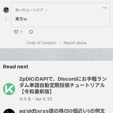
Like
笑いのユートピア
•
東方ｗ
1
Like
Code of Conduct
•
Report abuse
Read next
ZpDICのAPIで、Discordにお手軽ラン
ダム単語自動定期投稿チュートリアル
【令和最新版】
かえる -
Apr 6 '25
aqʼɑld͡zʌrɣo語の格(50個近い)の例文