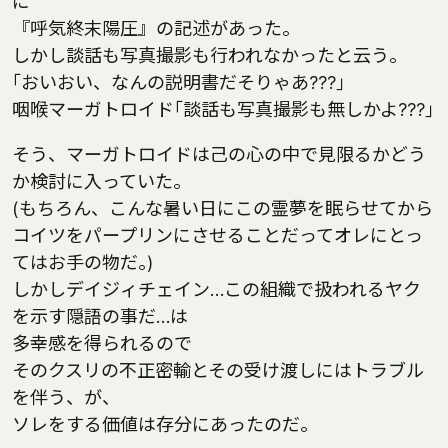
に
『呼気終末陽圧』の記述があった｡
しかし談話も写真撮影も行われなかったと云う｡
｢おいおい、なんの説明書だそりゃあ???｣
咽喉マーガトロイド｢談話も写真撮影も無しかよ???｣
そう、マーガトロイドは己の心の中で見限るかどう
か検討に入っていた｡
(もちろん、こんな暑い日にこの霊夢を眠らせてから
コイツをパープリンにさせることだってオレにとっ
てはお手の物だ｡)
しかしデイジィチェイン…この組織で扱われるヤク
を示す隠語の事だ…は
多幸感を得られるので
そのクスリの不正密輸とその受け渡しにはトラブル
を伴う、が、
ソレをする価値は存分にあったのだ｡