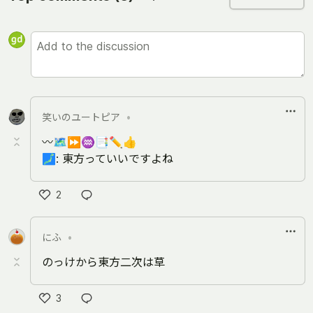
笑いのユートピア
•
〰🗺⏩♒📑✏👍
🗾: 東方っていいですよね
2
Like
にふ
•
のっけから東方二次は草
3