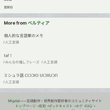
登録日
More from
ベルティア
個人的な言語案のメモ
#
人工言語
taf !
#
みんなの推しフレーズ
#
人工言語
ミシュラ語 ꓚꓲꓛꓛꓲꓳ ꓴꓲꓛꓲꓲꓴꓛꓵ
#
人工言語
Migdal
――言語創作・世界創作愛好者のコミュニティサイト
トップページ
告知
ポッドキャスト
タグ
FAQ