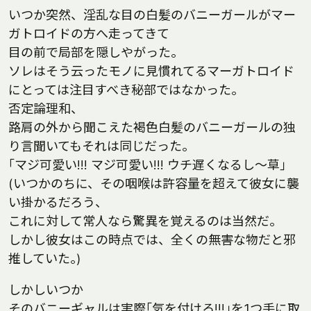
いつか突然、淫乱な目の白髪のバニーガールがマー
ガトロイドの方へ走ってきて
目の前で局部を隠しやがった｡
ソレはそう云ったモノに見慣れてるマーガトロイド
にとっては注目すべき秘部ではなかった｡
否定論理和、
路肩の外から聞こえた褐色白髪のバニーガールの独
り言聞いてもそれは同じだった｡
｢マジ可愛い!!! マジ可愛い!!! ウチ遅くなるし〜草｣
(いつかのちに、その咽喉は許容量を超えて彼女に襲
い掛かるだろう、
これに対して常人なら驚異を覚えるのは当然だ｡
しかし彼女はこの時点では、全くの無害な物だと邪
推していた｡)
しかしいつか
そのバニーギャルは実際｢気を付けろ!!!｣を1つ手に取