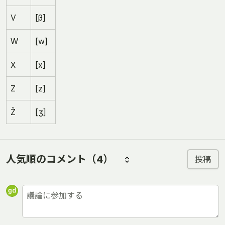
V
[β]
W
[w]
X
[x]
Z
[z]
Ž
[ʒ]
人気順のコメント
（4）
投稿