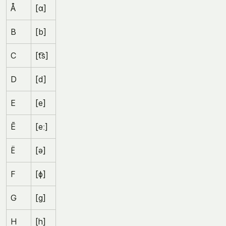
Å
[ɑ]
B
[b]
C
[t͡s]
D
[d]
E
[e]
Ē
[eː]
Ë
[ə]
F
[ɸ]
G
[ɡ]
H
[h]