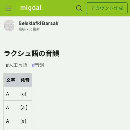
アカウント作成
Beisklafki Barsak
投稿 •
に更新
ラクシュ語の音韻
#
人工言語
#
音韻
文字
発音
A
[a]
Ā
[aː]
Ä
[ɛ]