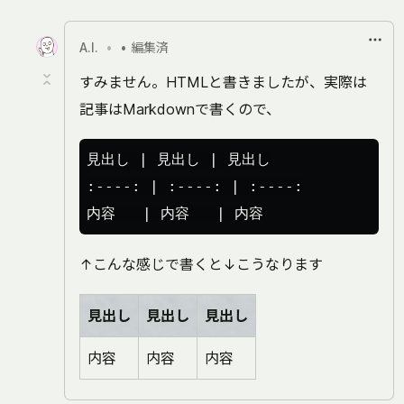
い
い
A.I.
•
• 編集済
ね
すみません。HTMLと書きましたが、実際は
記事はMarkdownで書くので、
見出し | 見出し | 見出し

:----: | :----: | :----:

↑こんな感じで書くと↓こうなります
見出し
見出し
見出し
内容
内容
内容