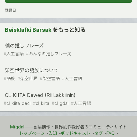
登録日
Beisklafki Barsak
をもっと知る
僕の推しフレーズ
#
人工言語
#
みんなの推しフレーズ
架空世界の語族について
#
語族
#
架空世界
#
架空言語
#
人工言語
CL-KIITA Dewed (Rii Lakš iinin)
#
cl_kiita_decl
#
cl_kiita
#
cl_gdal
#
人工言語
Migdal
――言語創作・世界創作愛好者のコミュニティサイト
トップページ
告知
ポッドキャスト
タグ
FAQ