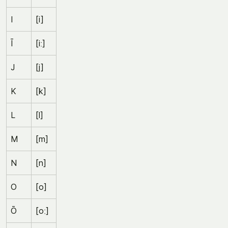
I
[i]
Ī
[iː]
J
[j]
K
[k]
L
[l]
M
[m]
N
[n]
O
[o]
Ō
[oː]