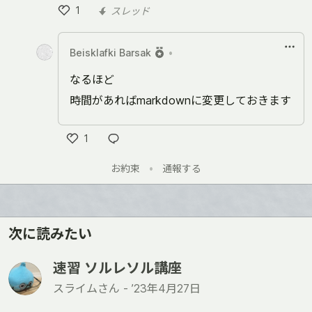
1
スレッド
い
い
Beisklafki Barsak
•
ね
なるほど
時間があればmarkdownに変更しておきます
1
い
お約束
•
通報する
い
ね
次に読みたい
速習 ソルレソル講座
スライムさん -
’23年4月27日