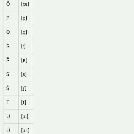
Ö
[œ]
P
[p]
Q
[q]
R
[ɾ]
Ř
[ʀ]
S
[s]
Š
[ʃ]
T
[t]
U
[ɯ]
Ū
[ɯː]