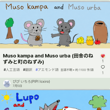
Muso kampa and Muso urba (田舎のね
ずみと町のねずみ)
1
#
人工言語
#
翻訳
#
アエモンド語
言語不明 •
約 1100 字/語
1
ぴぴ いちろ(PIPI Icxiro)
7月5日