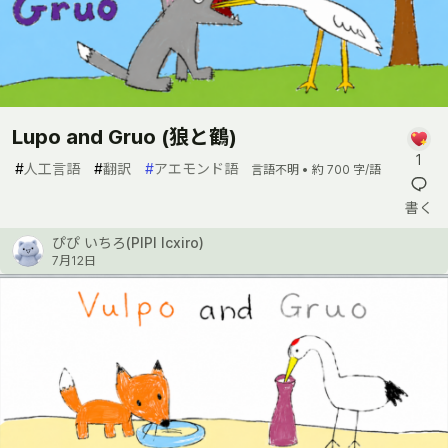
Lupo and Gruo (狼と鶴)
1
#
人工言語
#
翻訳
#
アエモンド語
言語不明 •
約 700 字/語
書く
ぴぴ いちろ(PIPI Icxiro)
7月12日