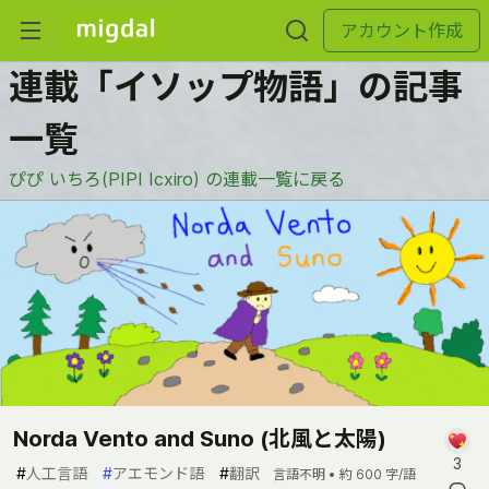
アカウント作成
連載「イソップ物語」の記事
一覧
ぴぴ いちろ(PIPI Icxiro) の連載一覧に戻る
Norda Vento and Suno (北風と太陽)
3
#
人工言語
#
アエモンド語
#
翻訳
言語不明 •
約 600 字/語