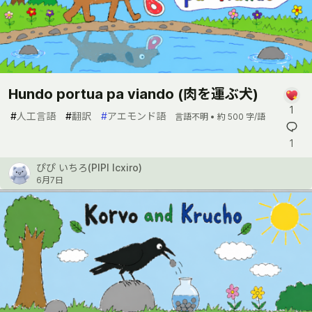
Hundo portua pa viando (肉を運ぶ犬)
1
#
人工言語
#
翻訳
#
アエモンド語
言語不明 •
約 500 字/語
1
ぴぴ いちろ(PIPI Icxiro)
6月7日