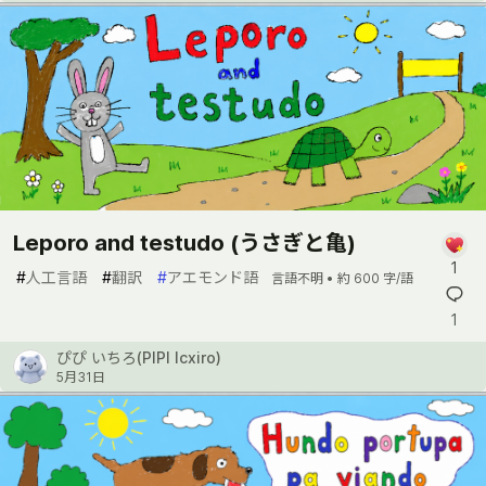
Leporo and testudo (うさぎと亀)
1
#
人工言語
#
翻訳
#
アエモンド語
言語不明 •
約 600 字/語
1
ぴぴ いちろ(PIPI Icxiro)
5月31日