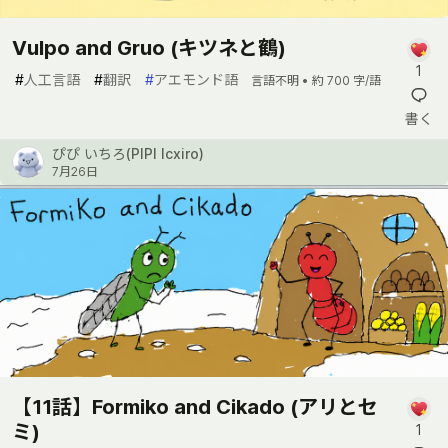
Vulpo and Gruo (キツネと鶴)
1
#
人工言語
#
翻訳
#
アエモンド語
言語不明 •
約 700 字/語
書く
ぴぴ いちろ(PIPI Icxiro)
7月26日
【11話】Formiko and Cikado (アリとセ
ミ)
1