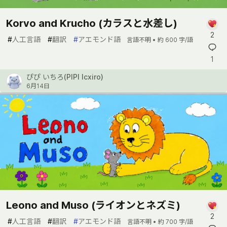
Korvo and Krucho (カラスと水差し)
2
#
人工言語
#
翻訳
#
アエモンド語
言語不明 •
約 600 字/語
1
ぴぴ いちろ(PIPI Icxiro)
6月14日
Leono and Muso (ライオンとネズミ)
2
#
人工言語
#
翻訳
#
アエモンド語
言語不明 •
約 700 字/語