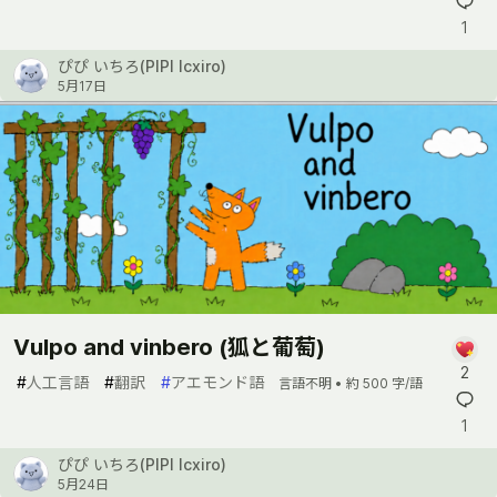
1
ぴぴ いちろ(PIPI Icxiro)
5月17日
Vulpo and vinbero (狐と葡萄)
2
#
人工言語
#
翻訳
#
アエモンド語
言語不明 •
約 500 字/語
1
ぴぴ いちろ(PIPI Icxiro)
5月24日