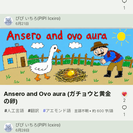
1
ぴぴ いちろ(PIPI Icxiro)
6月21日
Ansero and Ovo aura (ガチョウと黄金
の卵)
2
#
人工言語
#
翻訳
#
アエモンド語
言語不明 •
約 600 字/語
1
ぴぴ いちろ(PIPI Icxiro)
6月28日