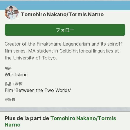
Tomohiro Nakano/Tormis Narno
フォロー
Creator of the Firraksnarre Legendarium and its spinoff
film series. MA student in Celtic historical linguistics at
the University of Tokyo.
場所
Wh- Island
作品・表彰
Film 'Between the Two Worlds'
登録日
Plus de la part de
Tomohiro Nakano/Tormis
Narno