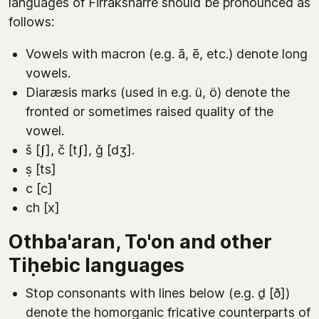
languages of Firraksnarre should be pronounced as
follows:
Vowels with macron (e.g. ā, ē, etc.) denote long
vowels.
Diaræsis marks (used in e.g. ü, ö) denote the
fronted or sometimes raised quality of the
vowel.
š [ʃ], č [tʃ], ǧ [dʒ].
ṣ [ts]
c [c]
ch [x]
Othba'aran, To'on and other
Tiḥebic languages
Stop consonants with lines below (e.g. ḏ [ð])
denote the homorganic fricative counterparts of