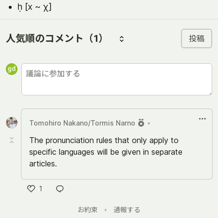
ḥ [x ~ χ]
人気順のコメント
（1）
投稿
Tomohiro Nakano/Tormis Narno
•
The pronunciation rules that only apply to
specific languages will be given in separate
articles.
1
い
お約束
•
通報する
い