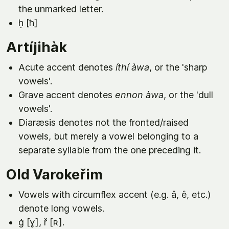
the unmarked letter.
ḥ [ħ]
Artíjihàk
Acute accent denotes
íthí àwa
, or the 'sharp
vowels'.
Grave accent denotes
ennon àwa
, or the 'dull
vowels'.
Diaræsis denotes not the fronted/raised
vowels, but merely a vowel belonging to a
separate syllable from the one preceding it.
Old Varokeřim
Vowels with circumflex accent (e.g. â, ê, etc.)
denote long vowels.
ġ [ɣ], ř [ʀ].