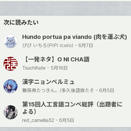
ね
次に読みたい
Hundo portua pa viando (肉を運ぶ犬)
ぴぴ いちろ(PIPI Icxiro) -
6月7日
【一発ネタ】O NI CHA語
Tsuchifude -
5月16日
漢字ニョンペルミュ
舞孫弗たつきん。/多久後語族たそ -
6月5日
第15回人工言語コンペ総評（出題者に
よる）
red_camellia52 -
6月5日