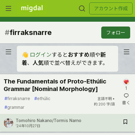
アカウント作成
#
firraksnarre
フォロー
👋
ログイン
すると
おすすめ
順や
新
着
、
人気
順で並べ替えができます。
The Fundamentals of Proto-Ethúlic
Grammar [Nominal Morphology]
1
#
firraksnarre
#
ethúlic
言語不明 •
書く
約 200 字/語
#
grammar
Tomohiro Nakano/Tormis Narno
’24年10月27日