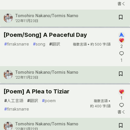
書く
Tomohiro Nakano/Tormis Narno
’22年11月23日
[Poem/Song] A Peaceful Day
#
firraksnarre
#
song
#
翻訳
複数言語 •
約 500 字/語
2
1
Tomohiro Nakano/Tormis Narno
’22年11月23日
[Poem] A Plea to Tiziar
1
#
人工言語
#
翻訳
#
poem
複数言語 •
約 400 字/語
#
firraksnarre
書く
Tomohiro Nakano/Tormis Narno
’22年11月22日