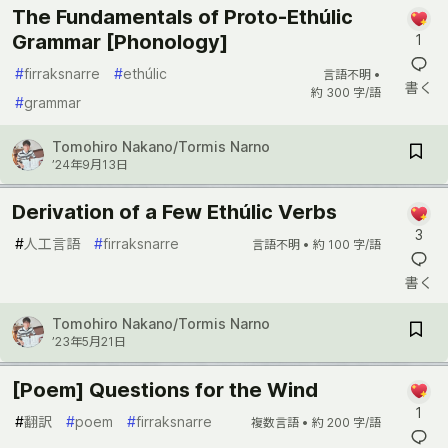
The Fundamentals of Proto-Ethúlic
Grammar [Phonology]
1
#
firraksnarre
#
ethúlic
言語不明 •
書く
約 300 字/語
#
grammar
Tomohiro Nakano/Tormis Narno
’24年9月13日
Derivation of a Few Ethúlic Verbs
3
#
人工言語
#
firraksnarre
言語不明 •
約 100 字/語
書く
Tomohiro Nakano/Tormis Narno
’23年5月21日
[Poem] Questions for the Wind
1
#
翻訳
#
poem
#
firraksnarre
複数言語 •
約 200 字/語