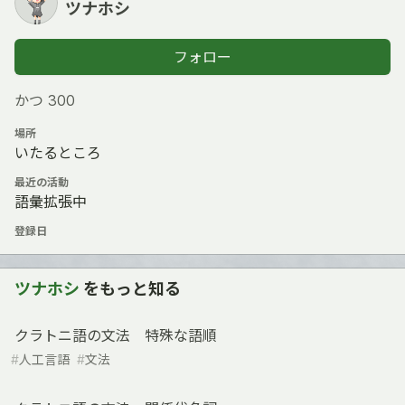
ツナホシ
フォロー
かつ З00
場所
いたるところ
最近の活動
語彙拡張中
登録日
ツナホシ
をもっと知る
クラトニ語の文法 特殊な語順
#
人工言語
#
文法