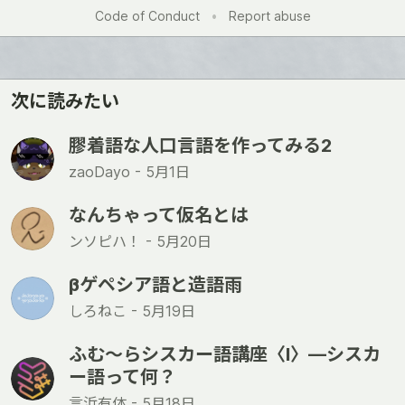
Code of Conduct
•
Report abuse
次に読みたい
膠着語な人口言語を作ってみる2
zaoDayo -
5月1日
なんちゃって仮名とは
ンソピハ！ -
5月20日
βゲペシア語と造語雨
しろねこ -
5月19日
ふむ〜らシスカー語講座〈Ⅰ〉―シスカ
ー語って何？
言浜有体 -
5月18日