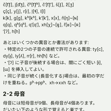
č[t͡ʃ], j[d͡ʒ], čʰ[t͡ʃʰ], č’[t͡ʃ’], š[ʃ], ž[ʒ]
ç[ç], y[j], r[ɾ], ļ[ɬ], l[l]
k[k], g[g], kʰ[kʰ], k’[k’], x[x], ň[ŋ]~[ɴ]
q[q], qʰ[qʰ], q’[q’], xh[χ]~[ʀ̥], ř[ʁ]~[ʀ]
’[ʔ], h[h]
あとはいくつかの異音とか書法があります:
・特定の2つの子音の連続で許可される異音: ty[c],
dy[ɟ], ly[ʎ], rr[r], hh[ħ] など。
・’[ʔ] に子音が後続する場合は、間にごく短い [ɨ],
[ɯ] を挿入してよい。
・同じ子音が続く(長音化する)場合は、最初の字だ
けを重ねる。pʰ→ppʰ、xh→xxh など。
2-2 母音
母音には短母音が9個、長母音が4個あります。
だいたい下のような形で覚えると楽です。