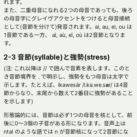
れます。
また、二重母音になれる2つの母音であっても、後ろ
の母音字にグレイヴアクセントをつけると母音接続
として(音節を分けて)発音されます。ai, au, ei, ou は
1音節である一方、 aì, aù, eì, où は2音節となりま
す。
2-3 音節(syllable)と強勢(stress)
(注: これ以降は // で囲んで音素を表します。このと
き音節境界を . で明示し、強勢をもつ母音は太字で
示します。たとえば、ikawesár /i.ka.we.s
a
r/ は4音
節からなり、末尾から数えて2番目に強勢があること
を示します)
形態論的には、音節は必ず1つの母音を核として、前
後に0～3個の子音がある形になります。音声上は
ntal のような語では n が音節核になって2音節にな