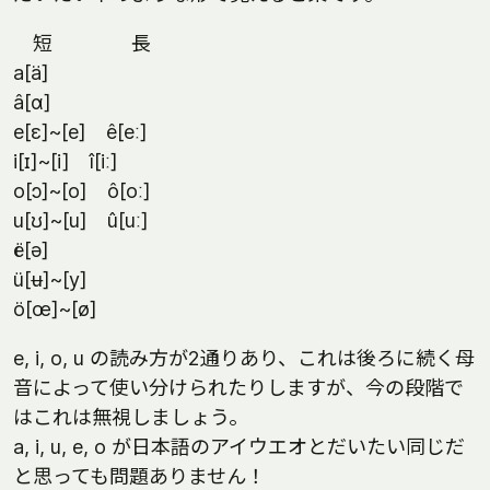
短 長
a[ä]
â[ɑ]
e[ε]~[e] ê[eː]
i[ɪ]~[i] î[iː]
o[ɔ]~[o] ô[oː]
u[ʊ]~[u] û[uː]
ë[ə]
ü[ʉ]~[y]
ö[œ]~[ø]
e, i, o, u の読み方が2通りあり、これは後ろに続く母
音によって使い分けられたりしますが、今の段階で
はこれは無視しましょう。
a, i, u, e, o が日本語のアイウエオとだいたい同じだ
と思っても問題ありません！