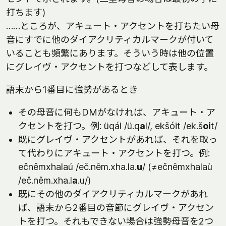
打ちます)
……ところが、アキュート・アクセントを打ちたい母
音にすでに他のダイアクリティカルマークが付いて
いることも頻繁にあります。そういう時は他の位置
にグレイヴ・アクセントを打つなどして表します。
語末から1番目に強勢があるとき
その母音に何もDMがなければ、アキュート・ア
クセントを打つ。例: üqál /ü.q
a
l/, ekšóit /ek.š
oi
t/
既にグレイヴ・アクセントがあれば、それを取っ
て代わりにアキュート・アクセントを打つ。例:
ečnêmxhalaú /eč.nêm.xha.la.
u
/ (≠ečnêmxhalaù
/eč.nêm.xha.l
a
.u/)
既にその他のダイアクリティカルマークがあれ
ば、語末から2番目の音節にグレイヴ・アクセン
トを打つ。それもできない場合は強勢母音を2つ