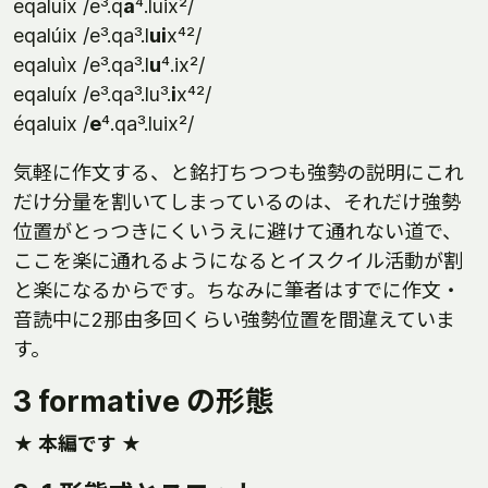
eqaluix /e³.q
a
⁴.luix²/
eqalúix /e³.qa³.l
ui
x⁴²/
eqaluìx /e³.qa³.l
u
⁴.ix²/
eqaluíx /e³.qa³.lu³.
i
x⁴²/
éqaluix /
e
⁴.qa³.luix²/
気軽に作文する、と銘打ちつつも強勢の説明にこれ
だけ分量を割いてしまっているのは、それだけ強勢
位置がとっつきにくいうえに避けて通れない道で、
ここを楽に通れるようになるとイスクイル活動が割
と楽になるからです。ちなみに筆者はすでに作文・
音読中に2那由多回くらい強勢位置を間違えていま
す。
3 formative の形態
★ 本編です ★