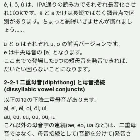
ê, î, ô, û は、IPA通りの読み方でそれぞれ長音化させ
ればOKです。â と a だけは長短ではなく調音点で区
別があります。ちょっと納得いきませんが慣れまし
ょう……
ü と ö はそれぞれ u, o の前舌バージョンです。
ë は中央母音の [ə] となります。
ここまでで登場した9つの短母音を発音できれば、
だいたい困らないことになります。
2-2-1 二重母音(diphthong) と母音接続
(dissyllabic vowel conjuncts)
以下の12の下降二重母音があります:
ai, ei, ëi, oi, öi, ui,
au, eu, ëu, ou, öu, iu
これ以外の母音字の連続(ae, eo, üa など)は、二重母
音ではなく、母音接続として(音節を分けて)発音さ