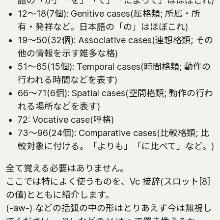
語の「が」「を」「で」「によって」はほぼこれ)
12～18(7個): Genitive cases(属格類; 所属・所
有・発祥など。日本語の「の」はほぼこれ)
19～50(32個): Associative cases(連想格類; その
他の情報を示す雑多な格)
51～65(15個): Temporal cases(時間格類; 動作の
行われる時間などを表す)
66～71(6個): Spatial cases(空間格類; 動作の行わ
れる場所などを表す)
72: Vocative case(呼格)
73～96(24個): Comparative cases(比較格類; 比
較対象に付ける。「よりも」「に比べて」など。)
全て覚える必要はありません。
ここでは特によく使うものを、Vc 接辞(スロット[8]
の値)とともに紹介します。
(-aw-) などの括弧の中の形はとりあえず今は無視し