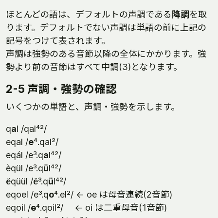
ほとんどの語は、デフォルトの声調である
降調
を取
ります。デフォルトでない声調は単語の前に上記の
記号をつけて表されます。
声調は強勢のある音節以降の全体にかかります。強
勢より前の音節はすべて中調(3)となります。
2-5 声調・強勢の確認
いくつかの単語と、声調・強勢を示します。
q
a
l /qal⁴²/
eqal /
e
⁴.qal²/
eqál /e³.q
a
l⁴²/
èqül /e³.q
ü
l⁴²/
ëqüül /ë³.q
ü
l⁴²/
eqoel /e³.q
o
⁴.el²/ ← oe は母音連続(2音節)
eqoil /
e
⁴.qoil²/ ← oi は二重母音(1音節)