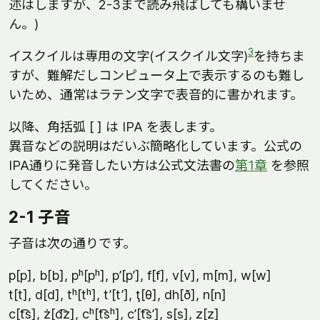
述はしますが、2-3まで読み飛ばしても構いませ
ん。)
3
イスクイルは専用の文字(イスクイル文字)
を持ちま
すが、難解だしコンピュータ上で表示するのも難し
いため、通常はラテン文字で表音的に書かれます。
以降、角括弧 [ ] は IPA を表します。
異音などの説明はだいぶ簡略化しています。公式の
IPA通りに発音したい方は公式文法書の
第1章
を参照
してください。
2-1 子音
子音は次の通りです。
p[p], b[b], pʰ[pʰ], p’[p’], f[f], v[v], m[m], w[w]
t[t], d[d], tʰ[tʰ], t’[t’], ţ[θ], dh[ð], n[n]
c[t͡s], ż[d͡z], cʰ[t͡sʰ], c’[t͡s’], s[s], z[z]