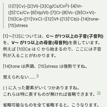
8
((([1]Cv)-[2]Vl)-[3]Cg/Cs/Cn
)-[4]Vr-
([5]ʼCx/Cv-[6]Vp/Vl)-[7]Cr-[8]Vc-([9]Ci+Vi)-
[10]Ca-([11]VxC)-([12]Vf-([13]ʼCb))-[14]tone-
[15]stress
[1]～[13]については、
C～ が1つ以上の子音(子音列)
を、
V～ が1つ以上の母音(母音列)
を表しています。
例えば [10]Ca は C から始まるので、ここには子音
列が入ることがわかります。
[14]tone は声調、[15]stress は強勢ですね。
9
覚えられない……
( ) に入った要素がいくつかありますね。
10
これらは特に表すものが無ければ省略できます。
省略可能なものを全て省略すると、こうなります。