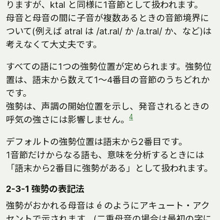
りますが、ktal と同様に1音節として扱われます。
母音と母音の間に子音が複数あるときの音節境界に
ついて(例えば atral は /at.ral/ か /a.tral/ か、など)は
考えなくて大丈夫です。
すべての語に1つの強勢位置が定められます。強勢位
置は、語末から数えて1～4番目の音節のうちどれか
です。
強勢は、声調の開始位置を示し、発音されるときの
4
呼気の強さには影響しません。
デフォルトの強勢位置は語末から2番目です。
1音節だけからなる語も、意味を分析するときには
「語末から2番目に強勢がある」として扱われます。
2-3-1 強勢の表記法
強勢がおかれる母音は é のようにアキュート・アク
セントで示されます。(二重母音の場合は最初の字に