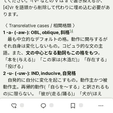
てください。-iʼV- などの V は a で置き換えるか、
[4]Vr を語頭から削除して代わりに埋め込む必要があ
ります。
〈 Transrelative cases / 相関格類 〉
14
1 -a- (-aw-): OBL, oblique, 斜格
最も中立的なデフォルトの格。動作に関与するが
それ自身は変化しないもの。コピュラ的な文の主
語。また、
文の中心となる動詞もこの格をもつ
。
「本を(与える)」「この家は(木造だ)」「存在する」
「投げる」
2 -u- (-uw-): IND, inducive, 自発格
自発的に自分に変化を起こすもの。動作主かつ被
動作主。再帰的動作(「自らを～する」と訳されるも
の)に限らない。「彼が(走る/踊る)」「犬が(ほえ
る)」
3 -e- (-ew-): ABS, absolutive, 絶対格