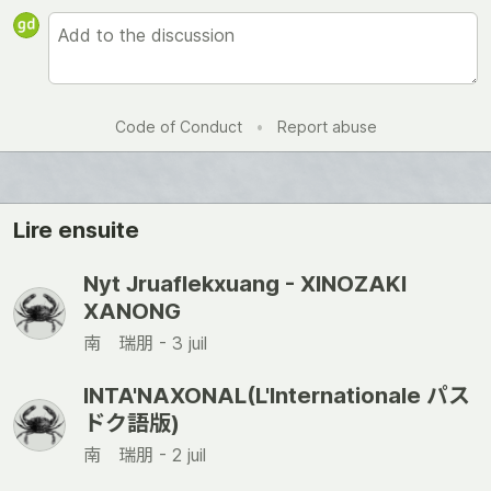
Code of Conduct
•
Report abuse
Lire ensuite
Nyt Jruaflekxuang - XINOZAKI
XANONG
南 瑞朋 -
3 juil
INTA'NAXONAL(L'Internationale パス
ドク語版)
南 瑞朋 -
2 juil