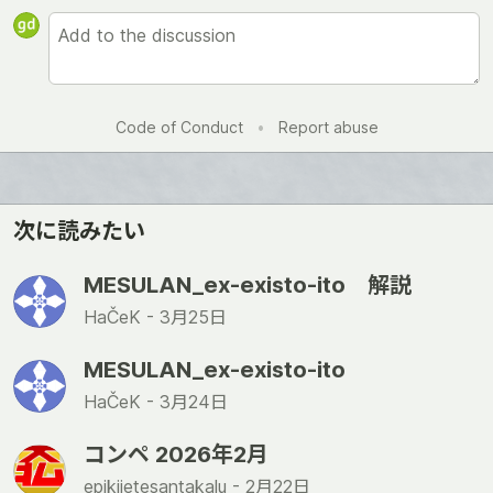
Code of Conduct
•
Report abuse
次に読みたい
MESULAN_ex-existo-ito 解説
HaČeK -
3月25日
MESULAN_ex-existo-ito
HaČeK -
3月24日
コンペ 2026年2月
epikijetesantakalu -
2月22日