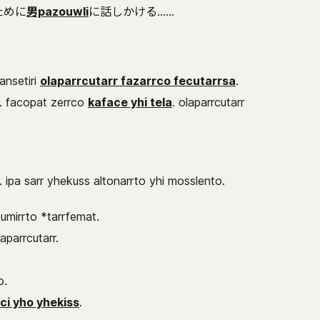
ために
男pazouwli
に話しかける……
fansetiri
olaparrcutarr fazarrco fecutarrsa
.
el. facopat zerrco
kaface yhi tela
. olaparrcutarr
 ipa sarr yhekuss altonarrto yhi mosslento.
numirrto *tarrfemat.
laparrcutarr.
o.
ci yho yhekiss
.