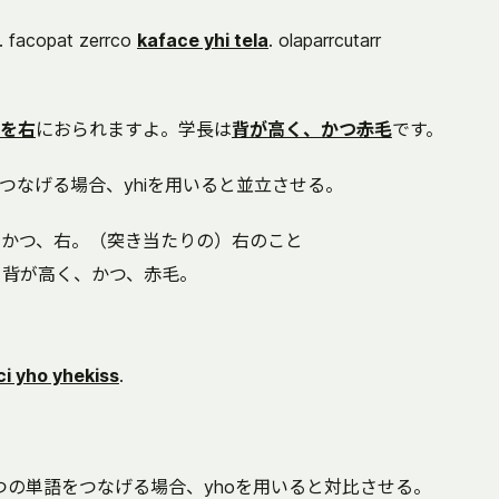
el. facopat zerrco
kaface yhi tela
. olaparrcutarr
を右
におられますよ。学長は
背が高く、かつ赤毛
です。
つなげる場合、yhiを用いると並立させる。
突き当たり、かつ、右。（突き当たりの）右のこと
o ---> 背が高く、かつ、赤毛。
i yho yhekiss
.
つの単語をつなげる場合、yhoを用いると対比させる。