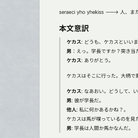
seraeci yho yhekiss ---> 
本文意訳
ケカス
: どうも、ケカスといい
男
：えっ。学長ですか？突き当
ケカス
: ありがとう。
ケカスはそこに行った。大柄で
ケカス
: なあおい。どうして、
男
: 彼が学長だ。
他人
: 私に何かあるかね？。
ケカスは馬が喋っているのを見
男
: 学長は人間か馬かなんだ。