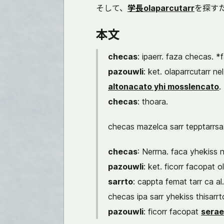
そして、
学長olaparcutarr
を探す
本文
checas
: ipaerr. faza checas. *
pazouwli
: ket. olaparrcutarr n
altonacato yhi mosslencato
.
checas
: thoara.
checas mazelca sarr tepptarrsa.
checas
: Nerrna. faca yhekiss 
pazouwli
: ket. ficorr facopat o
sarrto
: cappta femat tarr ca al.
checas ipa sarr yhekiss thisarrt
pazouwli
: ficorr facopat
serae