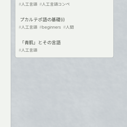
#
人工言語
#
人工言語コンペ
プカルテポ語の基礎(i)
#
人工言語
#
beginners
#
人間
「青肌」とその言語
#
人工言語