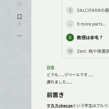
SALCIFARR
2
Jump to
Comments
6 more parts...
...
Sauver
教授は赤毛？
9
Zent. 格や接
10
辞書
どうも……ヅベールです……
遅れました……
前置き
ケカスchecas
という学生はブルリ