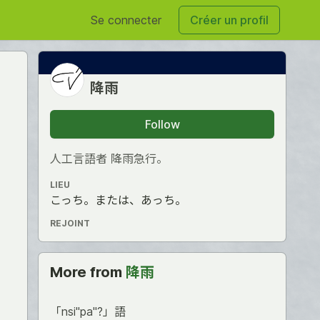
Se connecter
Créer un profil
降雨
Follow
人工言語者 降雨急行。
LIEU
こっち。または、あっち。
REJOINT
More from
降雨
「nsi"pa"?」語