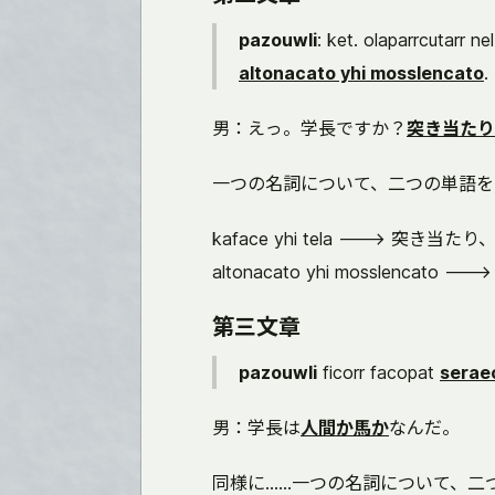
pazouwli
: ket. olaparrcutarr n
altonacato yhi mosslencato
.
男：えっ。学長ですか？
突き当たり
一つの名詞について、二つの単語を
kaface yhi tela ---> 
altonacato yhi mosslencat
第三文章
pazouwli
ficorr facopat
seraec
男：学長は
人間か馬か
なんだ。
同様に……一つの名詞について、二