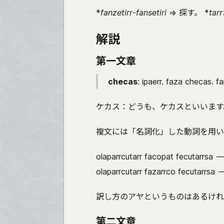
*
fanzetirr
-
fansetiri
=> 探す。 *
tar
解説
第一文章
checas
: ipaerr. faza checas. fa
ケカス：どうも、ケカスといいます
複文には「名詞化」した動詞を用い
olaparrcutarr facopat fecut
olaparrcutarr fazarrco fecu
訳し方のアヤというものはあるけれ
第二文章