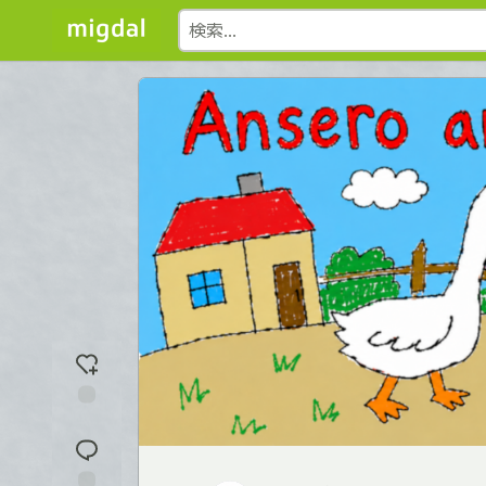
反
応
を
入