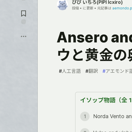
ぴぴ いちろ(PIPI Icxiro)
れ
コ
る
投稿 •
に更新 • 元記事は
aemondo.p
メ
ン
ト
に
保
Ansero an
飛
存
ぶ
ウと黄金の
#
人工言語
#
翻訳
#
アエモンド
イソップ物語（全 1
Norda Vento 
1