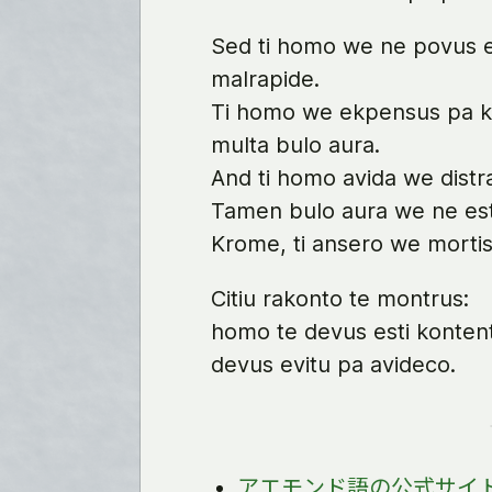
Sed ti homo we ne povus es
malrapide.
Ti homo we ekpensus pa ke
multa bulo aura.
And ti homo avida we distr
Tamen bulo aura we ne esti
Krome, ti ansero we mortis
Citiu rakonto te montrus:
homo te devus esti kontenta
devus evitu pa avideco.
アエモンド語の公式サイ