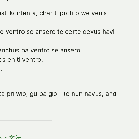
ti kontenta, char ti profito we venis
 ventro se ansero te certe devus havi
anchus pa ventro se ansero.
s en ti ventro.
.
 pri wio, gu pa gio li te nun havus, and
ト・文法