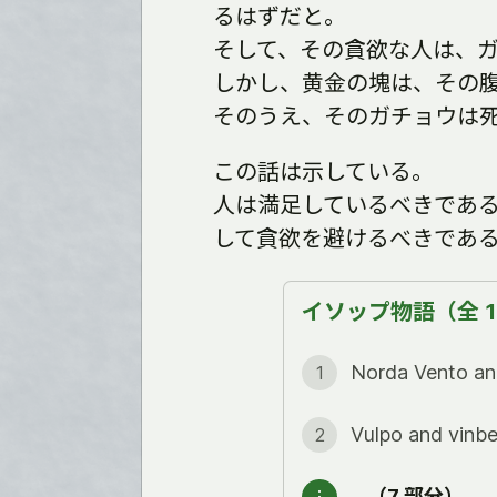
るはずだと。
そして、その貪欲な人は、
しかし、黄金の塊は、その
そのうえ、そのガチョウは
この話は示している。
人は満足しているべきであ
して貪欲を避けるべきであ
イソップ物語（全 1
Norda Vento 
1
Vulpo and vin
2
…（7 部分）…
︙