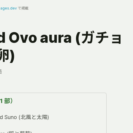
ages.dev
で掲載
d Ovo aura (ガチョ
卵)
語
1 部）
and Suno (北風と太陽)