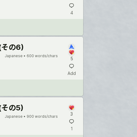
4
(その6)
Japanese •
600 words/chars
5
Add
(その5)
3
Japanese •
900 words/chars
1