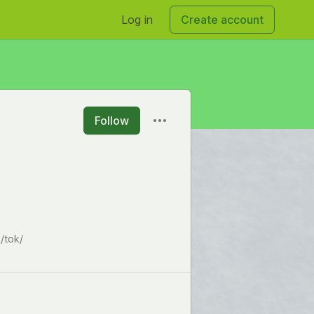
Log in
Create account
Follow
o/tok/