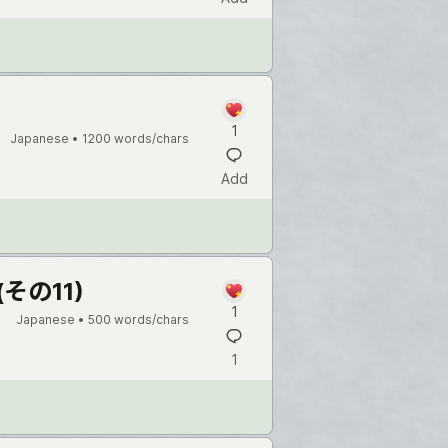
1
Japanese •
1200 words/chars
Add
その11)
1
Japanese •
500 words/chars
1