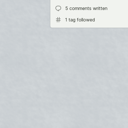
5 comments written
1 tag followed