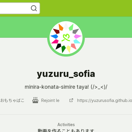
yuzuru_sofia
minira-konata-simire taya! (/>_<)/
おもちゃばこ
Rejoint le
https://yuzurusofia.github.i
Activities
動画を作ることもあります