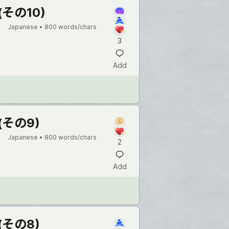
(その10)
Japanese •
800 words/chars
3
Add
(その9)
Japanese •
800 words/chars
2
Add
(その8)