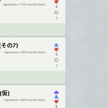
Japanese •
1100 words/chars
4
1
(その7)
Japanese •
900 words/chars
5
1
仮)
Japanese •
800 words/chars
8