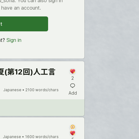
sofia. You can also sign in
y have an account.
t
nt?
Sign in
25年夏(第12回)人工言
2
Japanese •
2100 words/chars
Add
Japanese •
1600 words/chars