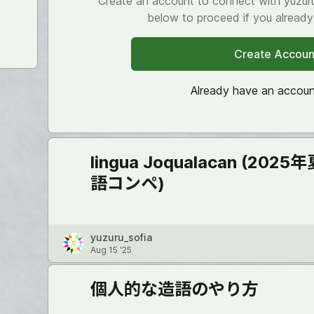
Create an account to connect with yuzuru_
below to proceed if you alread
Create Accoun
Already have an accou
lingua Joqualacan (20
語コンペ)
yuzuru_sofia
Aug 15 '25
個人的な造語のやり方