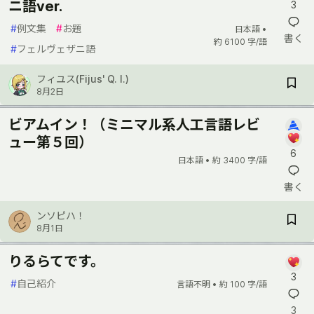
ニ語ver.
3
#
例文集
#
お題
日本語 •
書く
約 6100 字/語
#
フェルヴェザニ語
フィユス(Fijus' Q. I.)
8月2日
ビアムイン！（ミニマル系人工言語レビ
ュー第５回）
6
日本語 •
約 3400 字/語
書く
ンソピハ！
8月1日
りるらてです。
3
#
自己紹介
言語不明 •
約 100 字/語
3