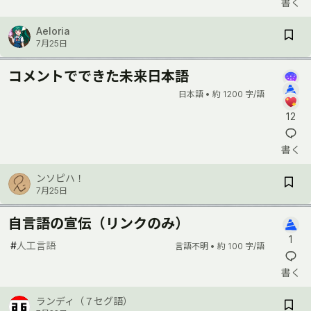
書く
Aeloria
7月25日
コメントでできた未来日本語
日本語 •
約 1200 字/語
12
書く
ンソピハ！
7月25日
自言語の宣伝（リンクのみ）
1
#
人工言語
言語不明 •
約 100 字/語
書く
ランディ（７セグ語）