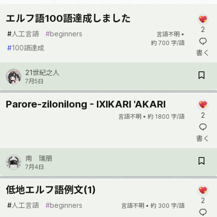
エルフ語100語達成しました
2
#
人工言語
#
beginners
言語不明 •
約 700 字/語
#
100語達成
書く
21世紀之人
7月5日
Parore-zilonilong - IXIKARI 'AKARI
2
言語不明 •
約 1800 字/語
書く
南 瑞朋
7月4日
低地エルフ語例文(1)
2
#
人工言語
#
beginners
言語不明 •
約 300 字/語