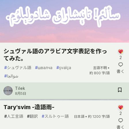
シュヴァル語のアラビア文字表記を作っ
てみた。
2
#
シュヴァル語
#
швалча
#
şvalça
言語不明 •
書く
約 800 字/語
#
شۋالچا
Tilek
8月5日
Tary'svim -造語雨-
2
#
人工言語
#
翻訳
#
スルトゥー語
日本語 •
約 1200 字/語
書く