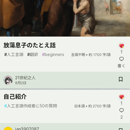
放蕩息子のたとえ話
1
#
人工言語
#
翻訳
#
beginners
言語不明 •
約 1700 字/語
書く
21世紀之人
8月2日
自己紹介
1
#
人工言語作成者に50の質問
日本語 •
約 2700 字/語
2
jan3907087