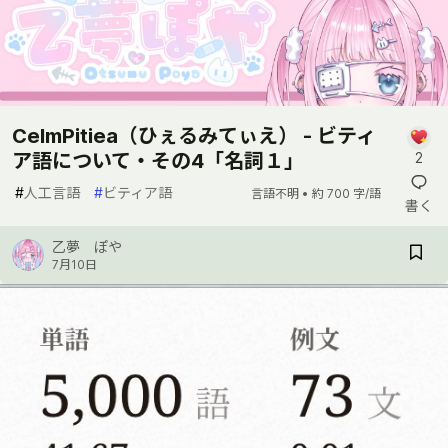
CelmPitiea（ひぇるみてぃえ） - ビティ
ア語について・その4「名詞１」
2
#
人工言語
#
ビティア語
言語不明 •
約 700 字/語
書く
乙夢 ぽや
7月10日