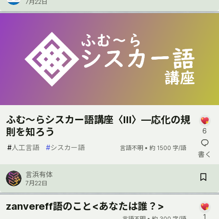
7月22日
ふむ〜らシスカー語講座〈Ⅲ〉―応化の規
則を知ろう
6
#
人工言語
#
シスカー語
言語不明 •
約 1500 字/語
書く
言浜有体
7月22日
zanvereff語のこと<あなたは誰？>
1
言語不明 •
約 300 字/語