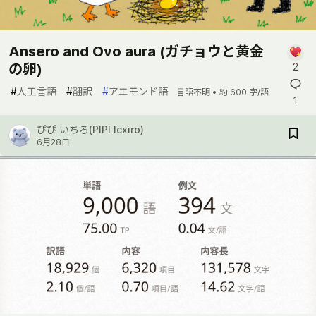
Ansero and Ovo aura (ガチョウと黄金
の卵)
2
#
人工言語
#
翻訳
#
アエモンド語
言語不明 •
約 600 字/語
1
ぴぴ いちろ(PIPI Icxiro)
6月28日