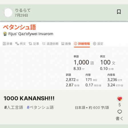
りるらて
7月29日
1000 KANANSH!!!
5
#
人工言語
#
ペタンシュ語
日本語 •
約 600 字/語
書く