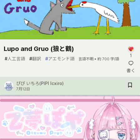
Lupo and Gruo (狼と鶴)
1
#
人工言語
#
翻訳
#
アエモンド語
言語不明 •
約 700 字/語
書く
ぴぴ いちろ(PIPI Icxiro)
7月12日