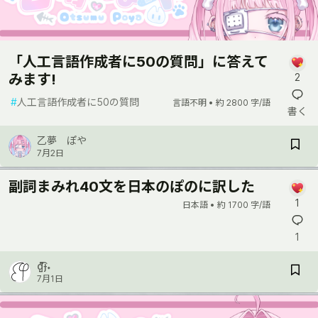
「人工言語作成者に50の質問」に答えて
みます!
2
#
人工言語作成者に50の質問
言語不明 •
約 2800 字/語
書く
乙夢 ぽや
7月2日
副詞まみれ40文を日本のぽのに訳した
1
日本語 •
約 1700 字/語
1
d̺͆͡ɟ˖
7月1日