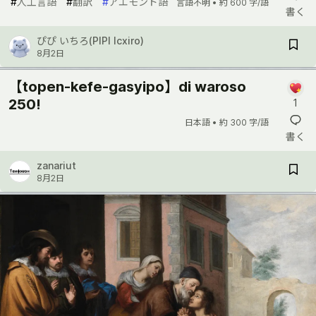
#
人工言語
#
翻訳
#
アエモンド語
言語不明 •
約 600 字/語
書く
ぴぴ いちろ(PIPI Icxiro)
8月2日
【topen-kefe-gasyipo】di waroso
250!
1
日本語 •
約 300 字/語
書く
zanariut
8月2日