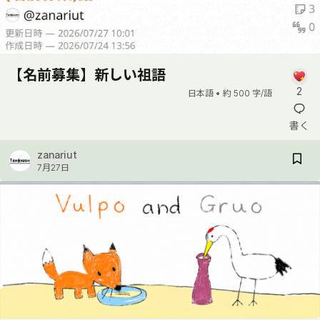
【名前募集】新しい祖語
2
日本語 •
約 500 字/語
書く
zanariut
7月27日