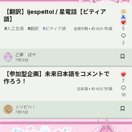
【翻訳】ljespeltol / 星電話【ビティア
語】
#
人工言語
#
翻訳
#
ビティア語
5
言語不明 •
約 900 字/語
2
乙夢 ぽや
7月12日
【参加型企画】未来日本語をコメントで
作ろう！
7
日本語 •
約 600 字/語
16
ンソピハ！
7月11日