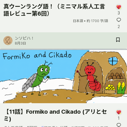
真ウーンラング語！（ミニマル系人工言
語レビュー第6回）
3
日本語 •
約 1700 字/語
2
ンソピハ！
8月3日
【11話】Formiko and Cikado (アリとセ
ミ)
1