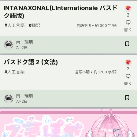
INTA'NAXONAL(L'Internationale パスド
ク語版)
2
#
人工言語
#
翻訳
言語不明 •
約 300 字/語
書く
南 瑞朋
7月2日
パスドク語 2 (文法)
2
#
人工言語
言語不明 •
約 1700 字/語
書く
南 瑞朋
7月2日