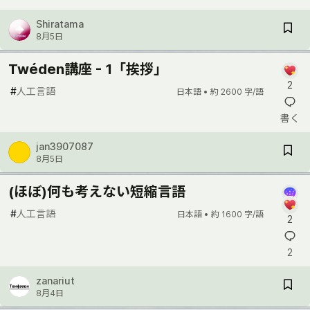
Shiratama
8月5日
Twéden講座 - 1「挨拶」
2
#
人工言語
日本語 •
約 2600 字/語
書く
jan3907087
8月5日
(ほぼ)何も考えない短縮言語
#
人工言語
日本語 •
約 1600 字/語
2
2
zanariut
8月4日