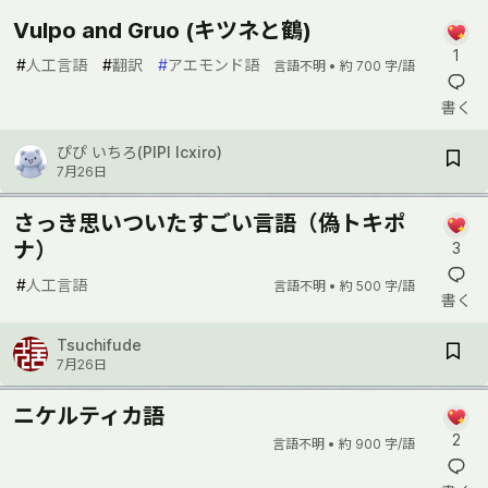
Vulpo and Gruo (キツネと鶴)
1
#
人工言語
#
翻訳
#
アエモンド語
言語不明 •
約 700 字/語
書く
ぴぴ いちろ(PIPI Icxiro)
7月26日
さっき思いついたすごい言語（偽トキポ
ナ）
3
#
人工言語
言語不明 •
約 500 字/語
書く
Tsuchifude
7月26日
ニケルティカ語
2
言語不明 •
約 900 字/語