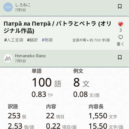
しろねこ
7月5日
Патра̄ ла Петра̄ / パトラとペトラ (オリ
ジナル作品)
3
#
人工言語
#
翻訳
#
物語
言語不明 •
約 700 字/語
書く
Himaneko Rano
7月5日