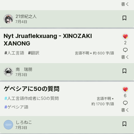
書く
21世紀之人
7月4日
Nyt Jruaflekxuang - XINOZAKI
XANONG
2
#
人工言語
#
翻訳
言語不明 •
約 600 字/語
書く
南 瑞朋
7月3日
ゲペシアに50の質問
6
#
人工言語作成者に50の質問
言語不明 •
約 1700 字/語
#
ゲペシア語
書く
しろねこ
7月3日