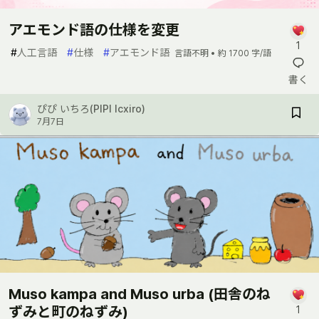
アエモンド語の仕様を変更
1
#
人工言語
#
仕様
#
アエモンド語
言語不明 •
約 1700 字/語
書く
ぴぴ いちろ(PIPI Icxiro)
7月7日
Muso kampa and Muso urba (田舎のね
ずみと町のねずみ)
1