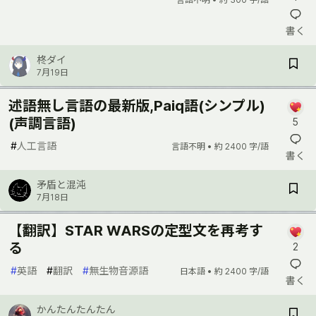
書く
柊ダイ
7月19日
述語無し言語の最新版,Paiq語(シンプル)
(声調言語)
5
#
人工言語
言語不明 •
約 2400 字/語
書く
矛盾と混沌
7月18日
【翻訳】STAR WARSの定型文を再考す
る
2
#
英語
#
翻訳
#
無生物音源語
日本語 •
約 2400 字/語
書く
かんたんたんたん