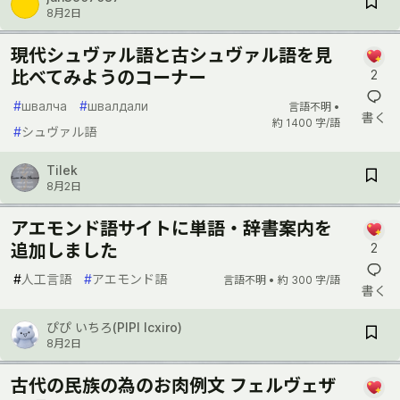
8月2日
現代シュヴァル語と古シュヴァル語を見
比べてみようのコーナー
2
#
швалча
#
швалдали
言語不明 •
書く
約 1400 字/語
#
シュヴァル語
Tilek
8月2日
アエモンド語サイトに単語・辞書案内を
追加しました
2
#
人工言語
#
アエモンド語
言語不明 •
約 300 字/語
書く
ぴぴ いちろ(PIPI Icxiro)
8月2日
古代の民族の為のお肉例文 フェルヴェザ