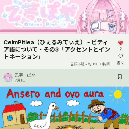
CelmPitiea（ひぇるみてぃえ） - ビティ
ア語について・その3「アクセントとイン
2
トネーション」
書く
言語不明 •
約 1200 字/語
乙夢 ぽや
7月1日