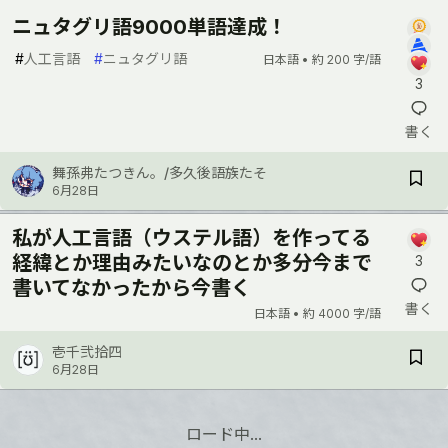
ニュタグリ語9000単語達成！
#
人工言語
#
ニュタグリ語
日本語 •
約 200 字/語
3
書く
舞孫弗たつきん。/多久後語族たそ
6月28日
私が人工言語（ウステル語）を作ってる
経緯とか理由みたいなのとか多分今まで
3
書いてなかったから今書く
書く
日本語 •
約 4000 字/語
壱千弐拾四
6月28日
ロード中…