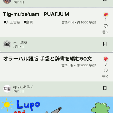
7月17日
Тig-mu'ze'uam - PUAFJU'M
1
#
人工言語
#
翻訳
言語不明 •
約 1600 字/語
書く
南 瑞朋
7月16日
オラーハル語版 手袋と辞書を編む50文
3
言語不明 •
約 2000 字/語
書く
арук_あるく
7月13日