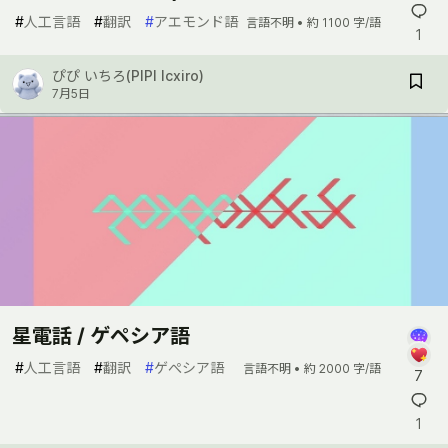
#
人工言語
#
翻訳
#
アエモンド語
言語不明 •
約 1100 字/語
1
ぴぴ いちろ(PIPI Icxiro)
7月5日
星電話 / ゲペシア語
#
人工言語
#
翻訳
#
ゲぺシア語
言語不明 •
約 2000 字/語
7
1