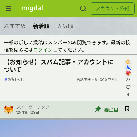
アカウント作成
おすすめ
新着順
人気順
一部の新しい投稿はメンバーのみ閲覧できます。最新の投
稿を見るには
ログイン
してください。
【お知らせ】スパム記事・アカウントに
ついて
#
お知らせ
27
言語不明 •
約 900 字/語
4
クノーツ・アクア
要注目
’25年8月28日