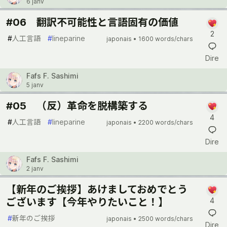
6 janv
#06 翻訳不可能性と言語固有の価値
2
#
人工言語
#
lineparine
japonais •
1600 words/chars
Dire
Fafs F. Sashimi
5 janv
#05 （反）革命を脱構築する
4
#
人工言語
#
lineparine
japonais •
2200 words/chars
Dire
Fafs F. Sashimi
2 janv
【新年のご挨拶】あけましておめでとう
ございます【今年やりたいこと！】
4
#
新年のご挨拶
japonais •
2500 words/chars
Dire