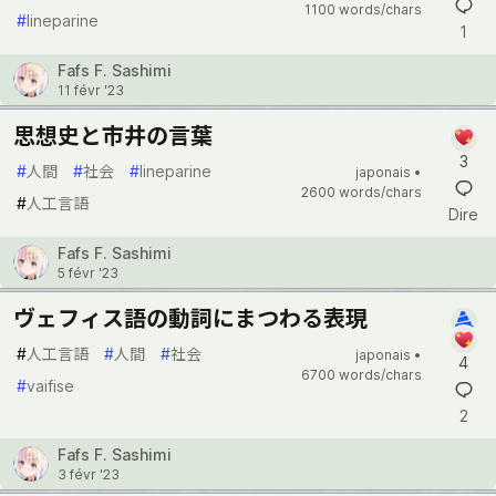
1100 words/chars
#
lineparine
1
Fafs F. Sashimi
11 févr '23
思想史と市井の言葉
3
#
人間
#
社会
#
lineparine
japonais •
2600 words/chars
#
人工言語
Dire
Fafs F. Sashimi
5 févr '23
ヴェフィス語の動詞にまつわる表現
#
人工言語
#
人間
#
社会
japonais •
4
6700 words/chars
#
vaifise
2
Fafs F. Sashimi
3 févr '23