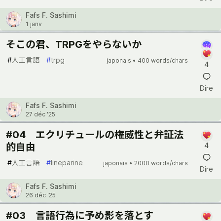
Fafs F. Sashimi
1 janv
そこの君、TRPGをやらないか
#
人工言語
#
trpg
japonais •
400 words/chars
4
Dire
Fafs F. Sashimi
27 déc '25
#04 エクリチュールの権威性と弁証法
的自由
4
#
人工言語
#
lineparine
japonais •
2000 words/chars
Dire
Fafs F. Sashimi
26 déc '25
#03 言語行為に予め影を落とす