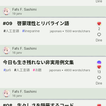
Dire
Fafs F. Sashimi
19 janv
#09 啓蒙理性とリパライン語
2
#
人工言語
#
lineparine
japonais •
1500 words/chars
Dire
Fafs F. Sashimi
16 janv
今日も生き残れない非実用例文集
#
jurli
#
人工言語
#
お題
japonais •
4800 words/chars
13
Dire
Fafs F. Sashimi
16 janv
#08 生々しさを隠蔽するコード