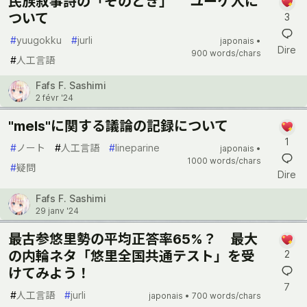
民族叙事詩の「そのとき」 ユーゲ人に
ついて
3
#
yuugokku
#
jurli
japonais •
Dire
900 words/chars
#
人工言語
Fafs F. Sashimi
2 févr '24
"mels"に関する議論の記録について
1
#
ノート
#
人工言語
#
lineparine
japonais •
1000 words/chars
#
疑問
Dire
Fafs F. Sashimi
29 janv '24
最古参悠里勢の平均正答率65%？ 最大
の内輪ネタ「悠里全国共通テスト」を受
2
けてみよう！
7
#
人工言語
#
jurli
japonais •
700 words/chars