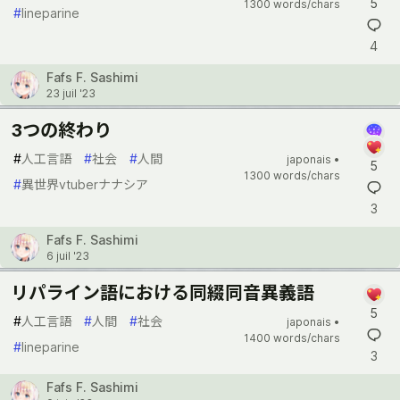
5
1300 words/chars
#
lineparine
4
Fafs F. Sashimi
23 juil '23
3つの終わり
#
人工言語
#
社会
#
人間
japonais •
5
1300 words/chars
#
異世界vtuberナナシア
3
Fafs F. Sashimi
6 juil '23
リパライン語における同綴同音異義語
5
#
人工言語
#
人間
#
社会
japonais •
1400 words/chars
#
lineparine
3
Fafs F. Sashimi