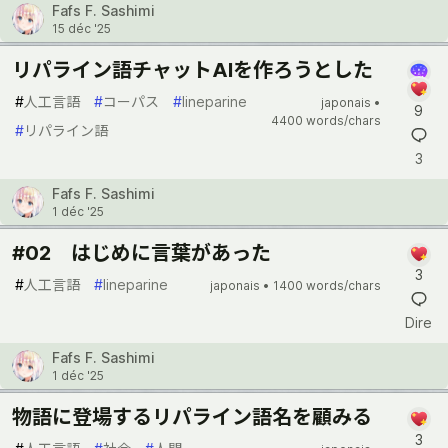
Fafs F. Sashimi
15 déc '25
リパライン語チャットAIを作ろうとした
#
人工言語
#
コーパス
#
lineparine
japonais •
9
4400 words/chars
#
リパライン語
3
Fafs F. Sashimi
1 déc '25
#02 はじめに言葉があった
3
#
人工言語
#
lineparine
japonais •
1400 words/chars
Dire
Fafs F. Sashimi
1 déc '25
物語に登場するリパライン語名を顧みる
3