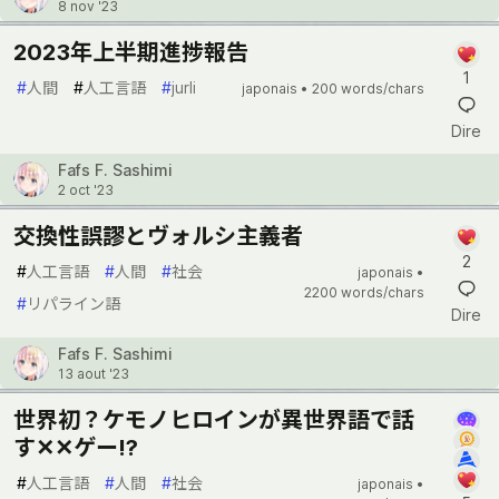
8 nov '23
2023年上半期進捗報告
1
#
人間
#
人工言語
#
jurli
japonais •
200 words/chars
Dire
Fafs F. Sashimi
2 oct '23
交換性誤謬とヴォルシ主義者
2
#
人工言語
#
人間
#
社会
japonais •
2200 words/chars
#
リパライン語
Dire
Fafs F. Sashimi
13 aout '23
世界初？ケモノヒロインが異世界語で話
す✕✕ゲー!?
#
人工言語
#
人間
#
社会
japonais •