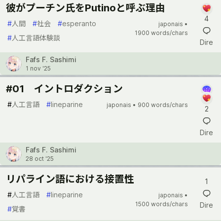
彼がプーチン氏をPutinoと呼ぶ理由
4
#
人間
#
社会
#
esperanto
japonais •
1900 words/chars
#
人工言語体験談
Dire
Fafs F. Sashimi
1 nov '25
#01 イントロダクション
#
人工言語
#
lineparine
japonais •
900 words/chars
2
Dire
Fafs F. Sashimi
28 oct '25
リパライン語における接置性
1
#
人工言語
#
lineparine
japonais •
1500 words/chars
Dire
#
覚書