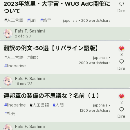
2023年悠里・大宇宙・WUG AdC開催に
ついて
Dire
#
人工言語
#
jurli
#
悠里
japonais •
200 words/chars
Fafs F. Sashimi
2 déc '23
翻訳の例文-50選【リパライン語版】
3
#
人工言語
#
翻訳
japonais •
2000 words/chars
#
lineparine
Dire
Fafs F. Sashimi
16 nov '23
連邦軍の装備の不思議な？名前（１）
2
#
lineparine
#
人工言語
#
人間
japonais •
1200 words/chars
#
社会
Dire
Fafs F. Sashimi