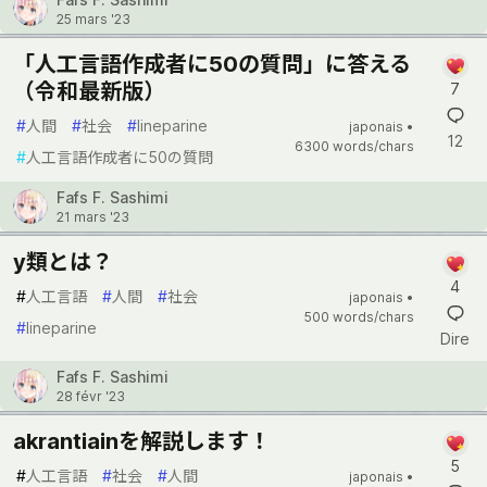
25 mars '23
「人工言語作成者に50の質問」に答える
（令和最新版）
7
#
人間
#
社会
#
lineparine
japonais •
12
6300 words/chars
#
人工言語作成者に50の質問
Fafs F. Sashimi
21 mars '23
y類とは？
4
#
人工言語
#
人間
#
社会
japonais •
500 words/chars
#
lineparine
Dire
Fafs F. Sashimi
28 févr '23
akrantiainを解説します！
5
#
人工言語
#
社会
#
人間
japonais •