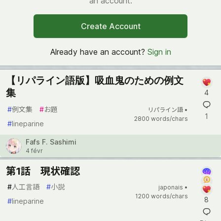
an account.
Create Account
Already have an account?
Sign in
【リパライン語版】吸血鬼のための例文
4
集
#
例文集
#
お題
リパライン語 •
1
2800 words/chars
#
lineparine
Fafs F. Sashimi
4 févr
第1話 現状確認
#
人工言語
#
小説
japonais •
1200 words/chars
8
#
lineparine