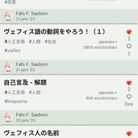
#
悠里
Fafs F. Sashimi
21 janv '23
ヴェフィス語の動詞をやろう！（１）
2
#
人工言語
#
人間
#
社会
japonais •
5800 words/chars
#
vaifise
2
Fafs F. Sashimi
21 janv '23
自己言及 - 解題
2
#
人工言語
#
人間
japonais •
600 words/chars
#
lineparine
Dire
Fafs F. Sashimi
20 janv '23
ヴェフィス人の名前