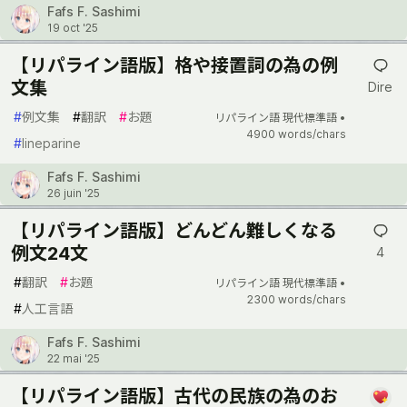
Fafs F. Sashimi
19 oct '25
【リパライン語版】格や接置詞の為の例
文集
Dire
#
例文集
#
翻訳
#
お題
リパライン語 現代標準語 •
4900 words/chars
#
lineparine
Fafs F. Sashimi
26 juin '25
【リパライン語版】どんどん難しくなる
例文24文
4
#
翻訳
#
お題
リパライン語 現代標準語 •
2300 words/chars
#
人工言語
Fafs F. Sashimi
22 mai '25
【リパライン語版】古代の民族の為のお