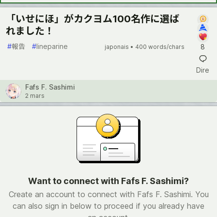
「いせにほ」がカクヨム100名作に選ば
れました！
#
報告
#
lineparine
8
japonais •
400 words/chars
Dire
Fafs F. Sashimi
2 mars
Want to connect with Fafs F. Sashimi?
Create an account to connect with Fafs F. Sashimi. You
can also sign in below to proceed if you already have