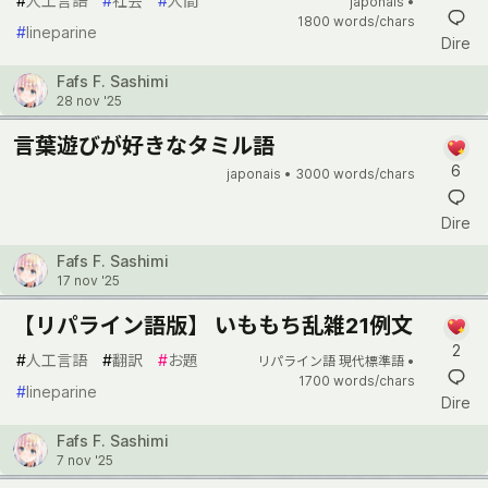
#
人工言語
#
社会
#
人間
japonais •
1800 words/chars
#
lineparine
Dire
Fafs F. Sashimi
28 nov '25
言葉遊びが好きなタミル語
6
japonais •
3000 words/chars
Dire
Fafs F. Sashimi
17 nov '25
【リパライン語版】 いももち乱雑21例文
2
#
人工言語
#
翻訳
#
お題
リパライン語 現代標準語 •
1700 words/chars
#
lineparine
Dire
Fafs F. Sashimi
7 nov '25