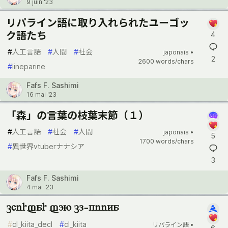
9 juin '23
リパライン語に取り入れられたユーゴッ
ク語たち
4
#
人工言語
#
人間
#
社会
japonais •
2
2600 words/chars
#
lineparine
Fafs F. Sashimi
16 mai '23
「森」の言葉の枝葉末節（１）
#
人工言語
#
社会
#
人間
japonais •
5
1700 words/chars
#
異世界vtuberナナシア
3
Fafs F. Sashimi
4 mai '23
chirfar fon cl-kiita
#
cl_kiita_decl
#
cl_kiita
リパライン語 •