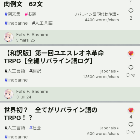
肉例文 62文
1
#
例文集
#
お題
リパライン語 現代標準語 •
2
4400 words/chars
#
lineparine
#
人工言語
Fafs F. Sashimi
5 mars '25
【和訳版】第一回ユエスレオネ革命
TRPG【全編リパライン語ログ】
1
#
人工言語
#
翻訳
japonais •
Dire
13500 words/chars
#
lineparine
Fafs F. Sashimi
3 juil '24
世界初？ 全てがリパライン語の
TRPG！？
4
#
人工言語
#
社会
japonais •
Dire
600 words/chars
#
lineparine