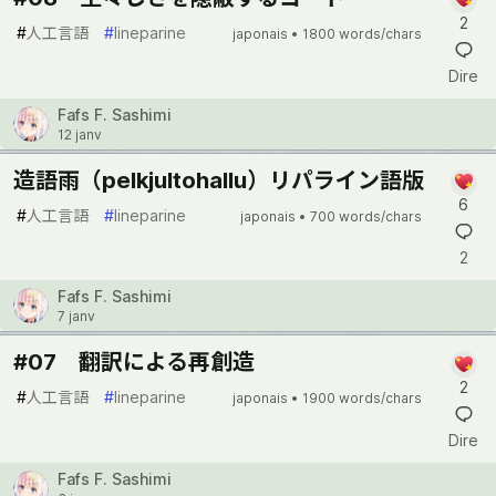
2
#
人工言語
#
lineparine
japonais •
1800 words/chars
Dire
Fafs F. Sashimi
12 janv
造語雨（pelkjultohallu）リパライン語版
6
#
人工言語
#
lineparine
japonais •
700 words/chars
2
Fafs F. Sashimi
7 janv
#07 翻訳による再創造
2
#
人工言語
#
lineparine
japonais •
1900 words/chars
Dire
Fafs F. Sashimi