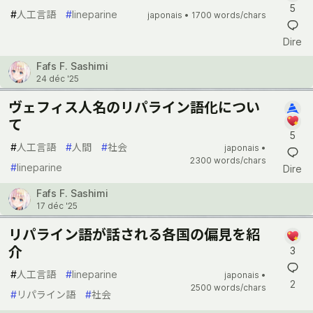
5
#
人工言語
#
lineparine
japonais •
1700 words/chars
Dire
Fafs F. Sashimi
24 déc '25
ヴェフィス人名のリパライン語化につい
て
5
#
人工言語
#
人間
#
社会
japonais •
2300 words/chars
#
lineparine
Dire
Fafs F. Sashimi
17 déc '25
リパライン語が話される各国の偏見を紹
介
3
#
人工言語
#
lineparine
japonais •
2
2500 words/chars
#
リパライン語
#
社会