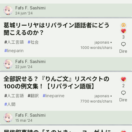
Fafs F. Sashimi
24 juin '24
葛城リーリヤはリパライン語話者にどう
聞こえるのか？
3
#
人工言語
#
社会
japonais •
1000 words/chars
#
lineparin
Dire
Fafs F. Sashimi
22 juin '24
全部訳せる？『りんご文』リスペクトの
100の例文集！【リパライン語版】
2
#
人工言語
#
翻訳
#
lineparine
japonais •
Dire
7700 words/chars
#
人間
Fafs F. Sashimi
15 mai '24