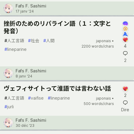
Fafs F. Sashimi
17 janv '24
挫折のためのリパライン語（１：文字と
発音）
#
人工言語
#
社会
#
人間
japonais •
4
2200 words/chars
#
lineparine
2
Fafs F. Sashimi
8 janv '24
ヴェフィサイトって淮語では言わない話
2
#
人工言語
#
vaifise
#
lineparine
japonais •
500 words/chars
#
jurli
Dire
Fafs F. Sashimi
30 déc '23