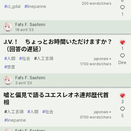
6
200 words/chars
#
cl_gdal
#
lineparine
1
Fafs F. Sashimi
18 avril '23
J.V.！ ちょっとお時間いただけますか？
（回答の遅延）
1
#
人間
#
社会
#
人工言語
japonais •
Dire
1700 words/chars
#
悠里
Fafs F. Sashimi
3 avril '23
嘘と偏見で語るユエスレオネ連邦歴代首
相
3
#
人工言語
#
人間
#
社会
japonais •
5
3700 words/chars
#
lineparine
Fafs F. Sashimi