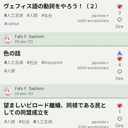
ヴェフィス語の動詞をやろう！（２）
3
#
人工言語
#
人間
#
社会
japonais •
4300 words/chars
#
vaifise
Dire
Fafs F. Sashimi
29 janv '23
色の話
#
人工言語
#
社会
#
lineparine
japonais •
4
6000 words/chars
#
人間
Dire
Fafs F. Sashimi
24 janv '23
望ましいビロード離婚、同根である民と
しての同盟成立を
1
#
人間
#
社会
#
人工言語
japonais •
Dire
5100 words/chars