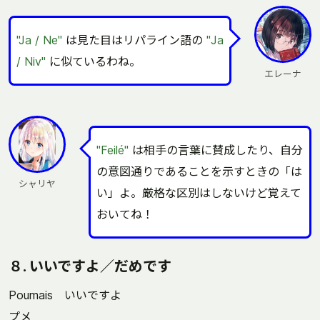
"Ja / Ne"
は見た目はリパライン語の
"Ja
/ Niv"
に似ているわね。
エレーナ
"Feilé"
は相手の言葉に賛成したり、自分
の意図通りであることを示すときの「は
シャリヤ
い」よ。厳格な区別はしないけど覚えて
おいてね！
８. いいですよ／だめです
Poumais いいですよ
プメ