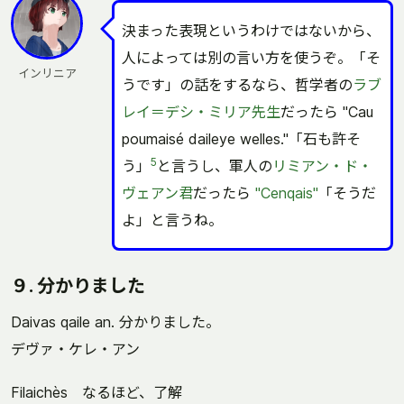
決まった表現というわけではないから、
人によっては別の言い方を使うぞ。「そ
インリニア
うです」の話をするなら、哲学者の
ラブ
レイ＝デシ・ミリア先生
だったら "Cau
poumaisé daileye welles."「石も許そ
5
う」
と言うし、軍人の
リミアン・ド・
ヴェアン君
だったら
"Cenqais"
「そうだ
よ」と言うね。
９. 分かりました
Daivas qaile an. 分かりました。
デヴァ・ケレ・アン
Filaichès なるほど、了解