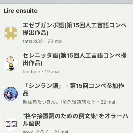
Lire ensuite
エゼブガンボ語(第15回人工言語コンペ
提出作品)
tatsuki32 -
23 mai
セレニッタ語(第15回人工言語コンペ提
出作品)
friedrice -
23 mai
「シンラン語」 - 第15回コンペ参加作
品
舞孫弗たつきん。/多久後語族たそ -
22 mai
“格や接置詞のための例文集”をオラーハ
ル語訳
арук_あるく -
21 mai