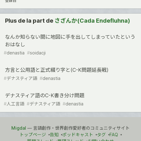
登録日
Plus de la part de
さざんか(Cada Endefluhna)
なんか知らない間に地図に手を出してしまっていたという
おはなし
#
denastia
#
soidacji
方言と公用語と正式綴り字と(C-K問題延長戦)
#
デナスティア語
#
denastia
デナスティア語のC-K書き分け問題
#
人工言語
#
デナスティア語
#
denastia
Migdal
— 言語創作・世界創作愛好者のコミュニティサイト
トップページ
告知
ポッドキャスト
タグ
FAQ