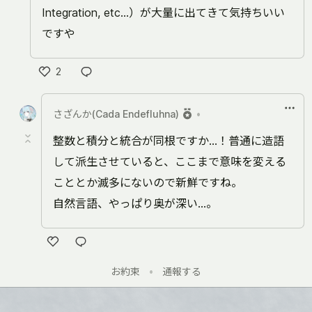
Integration, etc...）が大量に出てきて気持ちいい
ですや
2
い
い
さざんか(Cada Endefluhna)
•
ね
整数と積分と統合が同根ですか…！普通に造語
して派生させていると、ここまで意味を変える
こととか滅多にないので新鮮ですね。
自然言語、やっぱり奥が深い…。
い
お約束
•
通報する
い
ね